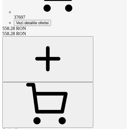
37697
Vezi detaliile ofertei
558.28
RON
558.28
RON