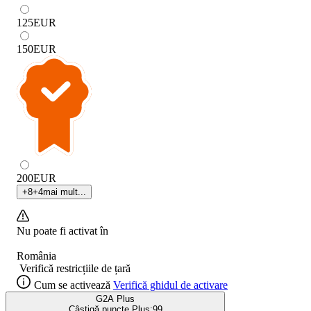
125
EUR
150
EUR
200
EUR
+
8
+
4
mai mult...
Nu poate fi activat în
România
Verifică restricțiile de țară
Cum se activează
Verifică ghidul de activare
G2A Plus
Câștigă puncte Plus:
99