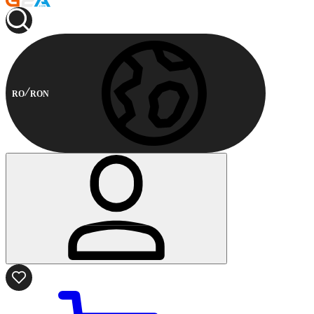
RO
RON