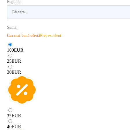
Regiune:
Sumă:
Cea mai bună ofertă
Preț excelent
100
EUR
25
EUR
30
EUR
35
EUR
40
EUR