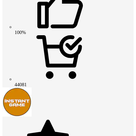
100%
44081