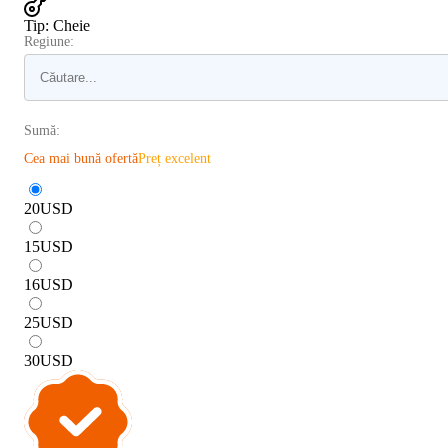
Tip
:
Cheie
Regiune:
Sumă:
Cea mai bună ofertă
Preț excelent
20
USD
15
USD
16
USD
25
USD
30
USD