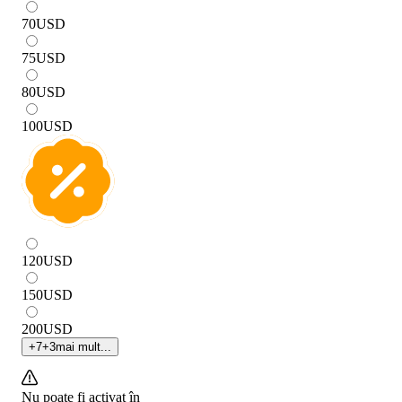
70
USD
75
USD
80
USD
100
USD
120
USD
150
USD
200
USD
+
7
+
3
mai mult...
Nu poate fi activat în