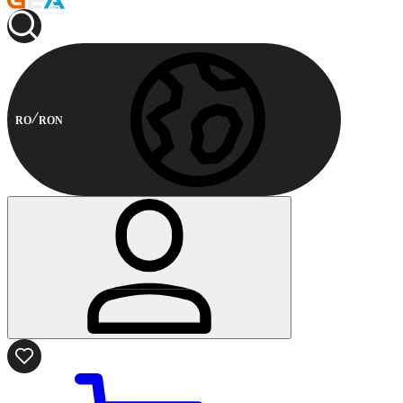
RO
RON