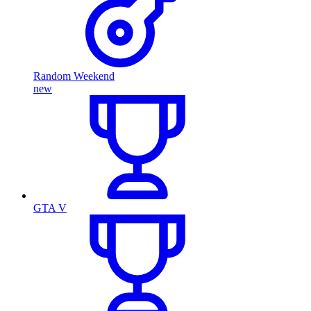
Random Weekend
new
GTA V