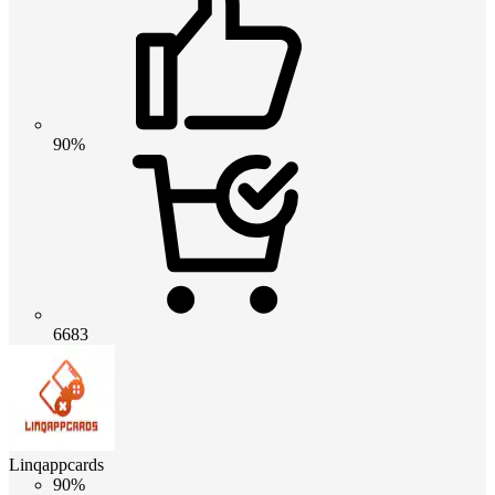
90%
6683
Linqappcards
90%