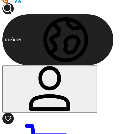
RO
RON