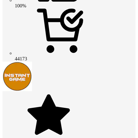
100%
44173