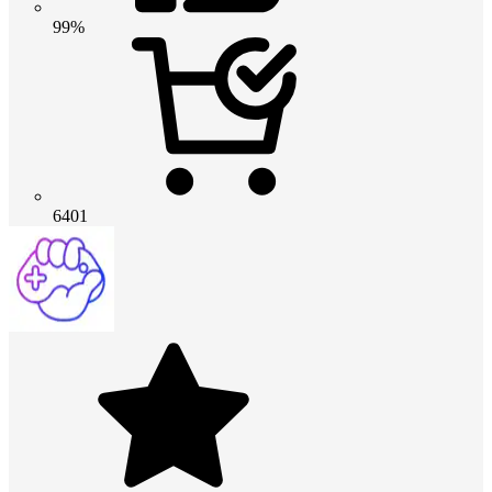
99%
6401