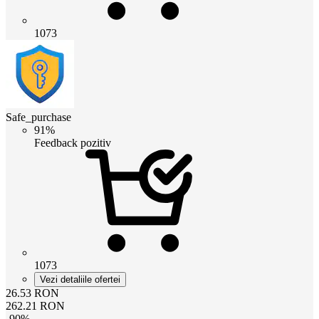
1073
Safe_purchase
91%
Feedback pozitiv
1073
Vezi detaliile ofertei
26.53
RON
262.21
RON
-
90
%