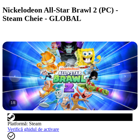
Nickelodeon All-Star Brawl 2 (PC) -
Steam Cheie - GLOBAL
1
/
8
Platformă
:
Steam
Verifică ghidul de activare