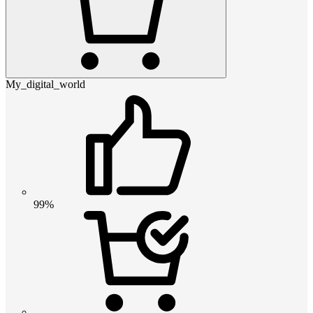
My_digital_world
99%