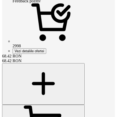
Feedback pozitiv
2998
Vezi detaliile ofertei
68.42
RON
68.42
RON