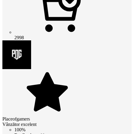
2998
Placeofgamers
Vânzător excelent
100%