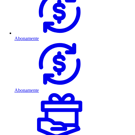
Abonamente
Abonamente