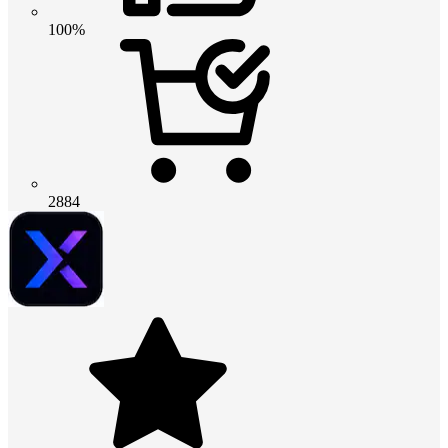
100%
2884