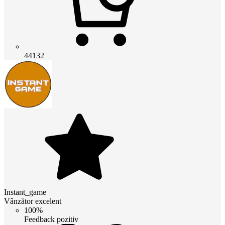
44132
Instant_game
Vânzător excelent
100%
Feedback pozitiv