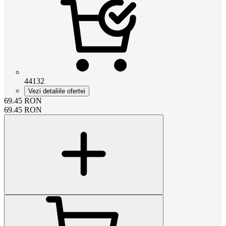
44132
Vezi detaliile ofertei
69.45
RON
69.45
RON