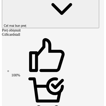
Cel mai bun preț
Preț obișnuit
Giftcardstall
100%