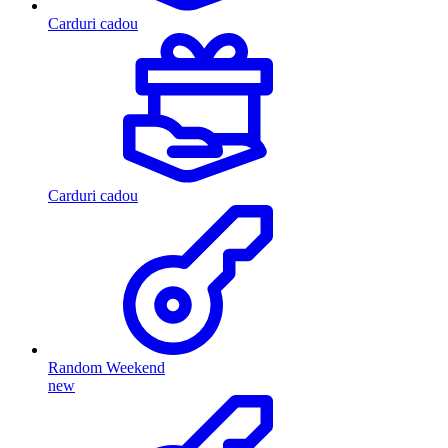
Carduri cadou
Carduri cadou
Random Weekend
new