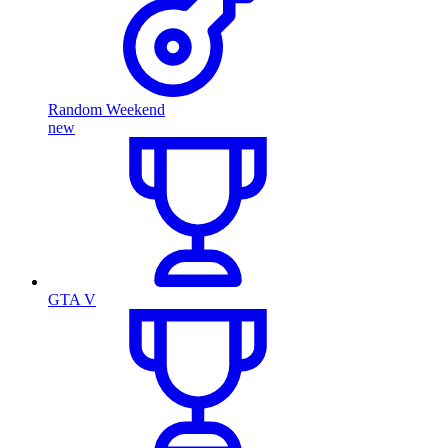
Random Weekend
new
GTA V