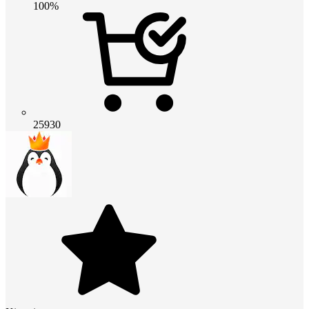
100%
25930