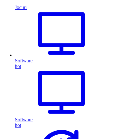
Jocuri
Software
hot
Software
hot