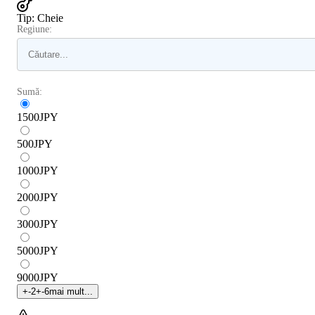
Tip
:
Cheie
Regiune:
Sumă:
1500
JPY
500
JPY
1000
JPY
2000
JPY
3000
JPY
5000
JPY
9000
JPY
+
-2
+
-6
mai mult...