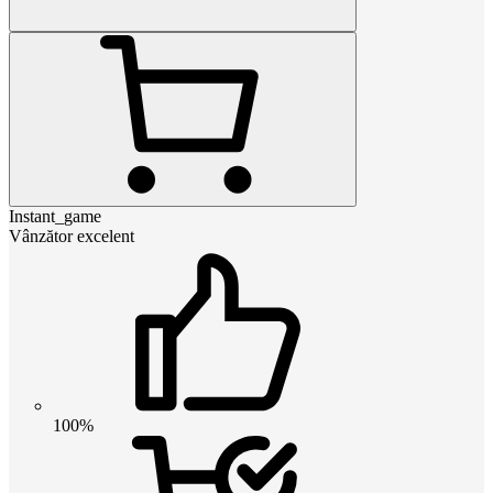
Instant_game
Vânzător excelent
100%