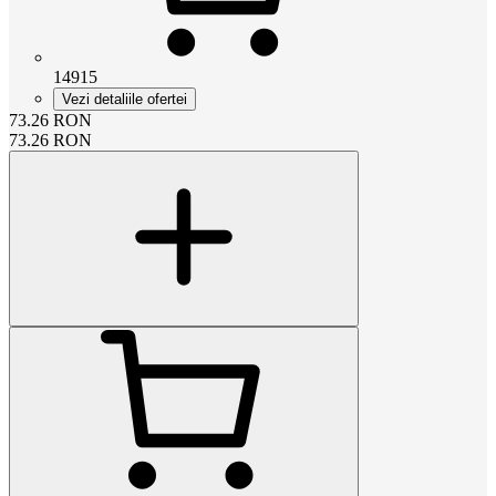
14915
Vezi detaliile ofertei
73.26
RON
73.26
RON