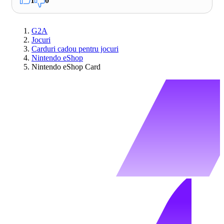
1
0
G2A
Jocuri
Carduri cadou pentru jocuri
Nintendo eShop
Nintendo eShop Card