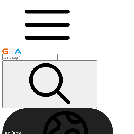
RO
RON