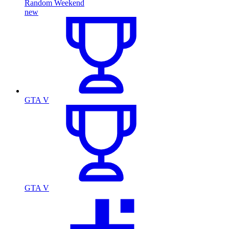
Random Weekend
new
GTA V
GTA V