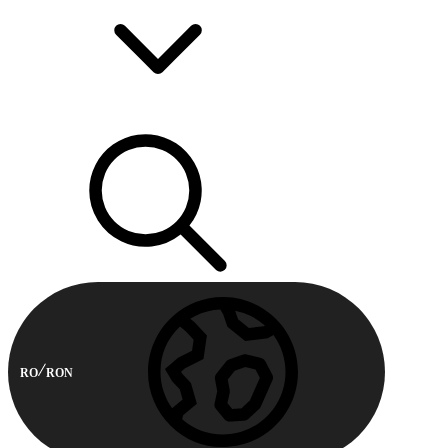
RO
RON