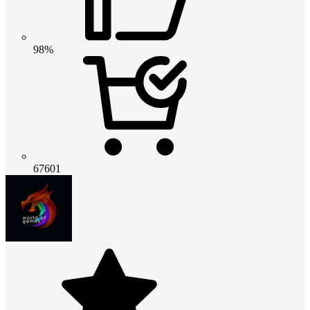
98%
67601