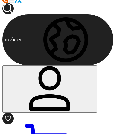
RO
RON