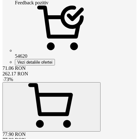
Feedback pozitiv
54620
Vezi detaliile ofertei
71.06
RON
262.17
RON
-
73
%
77.90
RON