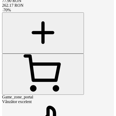
77.90
RON
262.17
RON
-
70
%
Game_zone_portal
Vânzător excelent