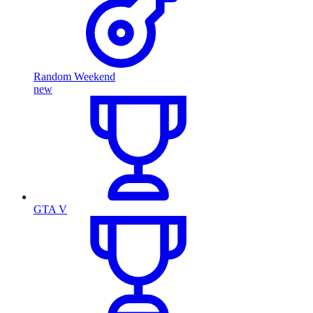
Random Weekend
new
GTA V