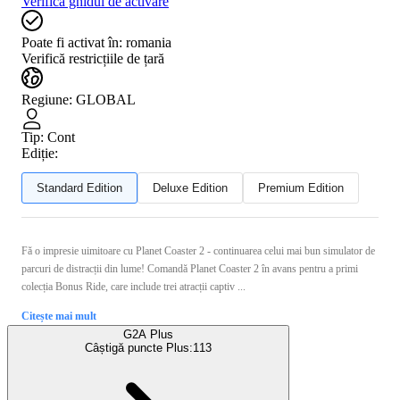
Verifică ghidul de activare
Poate fi activat în:
romania
Verifică restricțiile de țară
Regiune
:
GLOBAL
Tip
:
Cont
Ediție:
Standard Edition
Deluxe Edition
Premium Edition
Fă o impresie uimitoare cu Planet Coaster 2 - continuarea celui mai bun simulator de
parcuri de distracții din lume! Comandă Planet Coaster 2 în avans pentru a primi
colecția Bonus Ride, care include trei atracții captiv ...
Citește mai mult
G2A Plus
Câștigă puncte Plus:
113