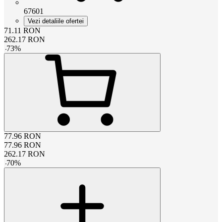
67601
Vezi detaliile ofertei
71.11
RON
262.17
RON
-
73
%
77.96
RON
77.96
RON
262.17
RON
-
70
%