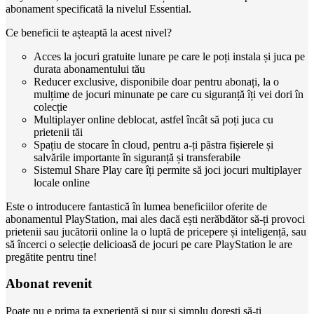
abonament specificată la nivelul Essential.
Ce beneficii te așteaptă la acest nivel?
Acces la jocuri gratuite lunare pe care le poți instala și juca pe
durata abonamentului tău
Reducer exclusive, disponibile doar pentru abonați, la o
mulțime de jocuri minunate pe care cu siguranță îți vei dori în
colecție
Multiplayer online deblocat, astfel încât să poți juca cu
prietenii tăi
Spațiu de stocare în cloud, pentru a-ți păstra fișierele și
salvările importante în siguranță și transferabile
Sistemul Share Play care îți permite să joci jocuri multiplayer
locale online
Este o introducere fantastică în lumea beneficiilor oferite de
abonamentul PlayStation, mai ales dacă ești nerăbdător să-ți provoci
prietenii sau jucătorii online la o luptă de pricepere și inteligență, sau
să încerci o selecție delicioasă de jocuri pe care PlayStation le are
pregătite pentru tine!
Abonat revenit
Poate nu e prima ta experiență și pur și simplu dorești să-ți