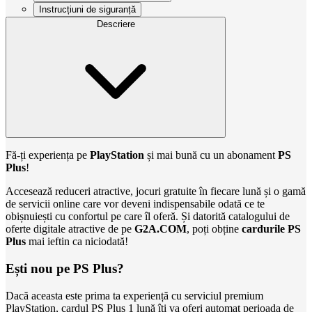
Instrucțiuni de siguranță
Descriere
Fă-ți experiența pe
PlayStation
și mai bună cu un abonament
PS
Plus
!
Accesează reduceri atractive, jocuri gratuite în fiecare lună și o gamă
de servicii online care vor deveni indispensabile odată ce te
obișnuiești cu confortul pe care îl oferă. Și datorită catalogului de
oferte digitale atractive de pe
G2A.COM
, poți obține
cardurile PS
Plus
mai ieftin ca niciodată!
Ești nou pe PS Plus?
Dacă aceasta este prima ta experiență cu serviciul premium
PlayStation, cardul PS Plus 1 lună îți va oferi automat perioada de