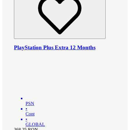
PlayStation Plus Extra 12 Months
PSN
•
Cont
•
GLOBAL
368.25
RON