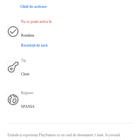
Ghid de activare
Nu se poate activa în
:
România
Restricții de țară
Tip
:
Cheie
Regiune
:
SPANIA
Extinde-ți experiența PlayStation cu un card de abonament 1 lună. Accesează