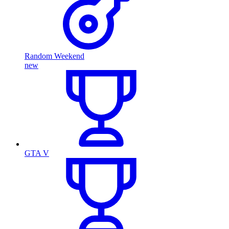
Random Weekend
new
GTA V