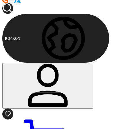
RO
RON