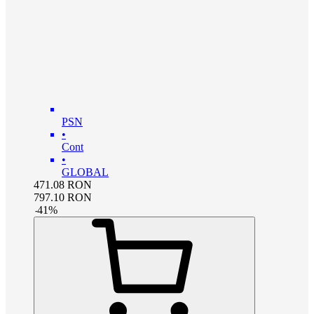
PSN
•
Cont
•
GLOBAL
471.08
RON
797.10
RON
-
41
%