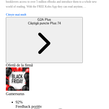
booklovers access to over 5 million eBooks and introduce them to a whole new
world of reading. With the FREE Kobo App they can read anytime, ...
Citește mai mult
G2A Plus
Câștigă puncte Plus:
74
Ofertă de la firmă
Gamersurus
92
%
Feedback pozitiv