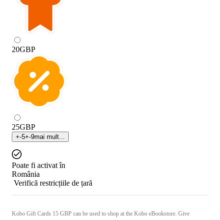
20
GBP
25
GBP
+
-5
+
-9
mai mult...
Poate fi activat în
România
Verifică restricțiile de țară
Kobo Gift Cards 15 GBP can be used to shop at the Kobo eBookstore. Give