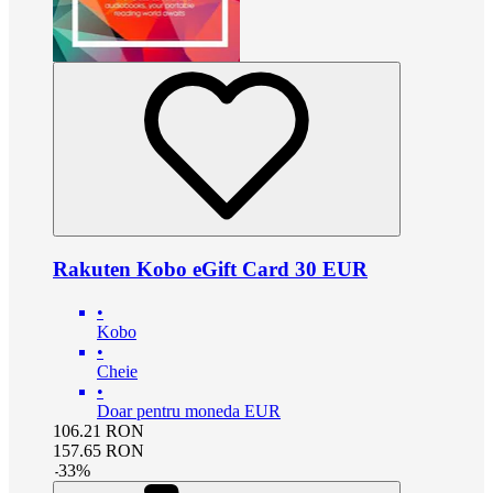
Rakuten Kobo eGift Card 30 EUR
•
Kobo
•
Cheie
•
Doar pentru moneda EUR
106.21
RON
157.65
RON
-
33
%