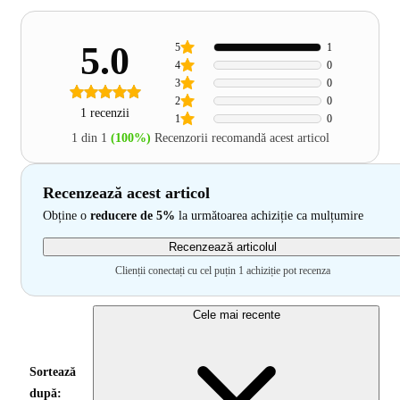
5.0
5
1
4
0
3
0
2
0
1 recenzii
1
0
1 din 1
(100%)
Recenzorii recomandă acest articol
Recenzează acest articol
Obține o
reducere de 5%
la următoarea achiziție ca mulțumire
Recenzează articolul
Clienții conectați cu cel puțin 1 achiziție pot recenza
Cele mai recente
Sortează
după: