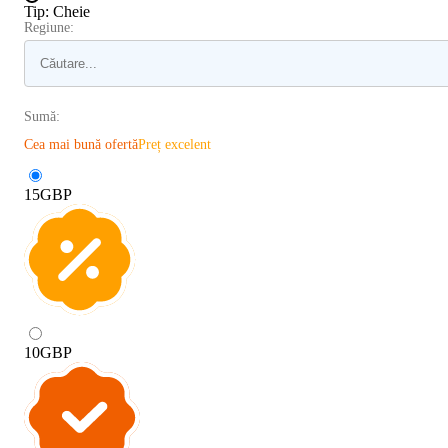
Tip
:
Cheie
Regiune:
Sumă:
Cea mai bună ofertă
Preț excelent
15
GBP
10
GBP