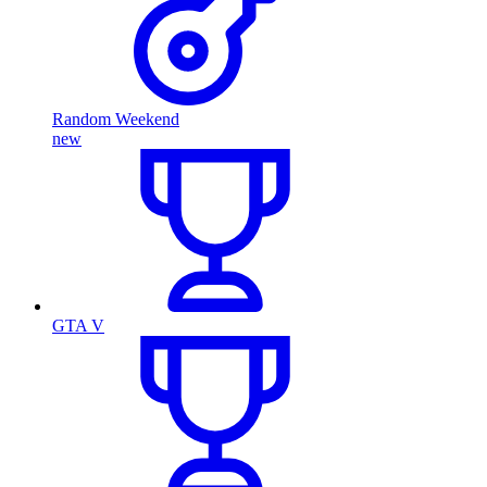
Random Weekend
new
GTA V