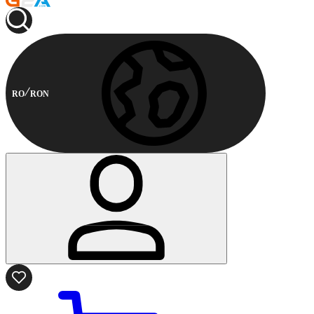
RO
RON