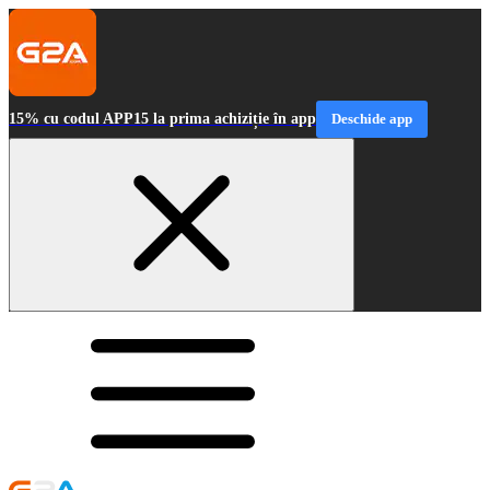
15% cu codul APP15 la prima achiziție în app
Deschide app