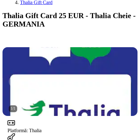
Thalia Gift Card
Thalia Gift Card 25 EUR - Thalia Cheie -
GERMANIA
1
/
1
Platformă
:
Thalia