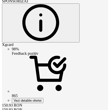
SPONSORIZAT
Xgcard
98%
Feedback pozitiv
865
Vezi detaliile ofertei
150.93
RON
150.93
RON