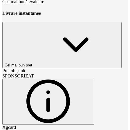
Cea mai bună evaluare
Livrare instantanee
Cel mai bun preț
Preț obișnuit
SPONSORIZAT
Xgcard