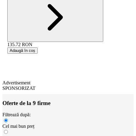
135.72
RON
Adaugă în coș
Advertisement
SPONSORIZAT
Oferte de la 9 firme
Filtrează după:
Cel mai bun preț