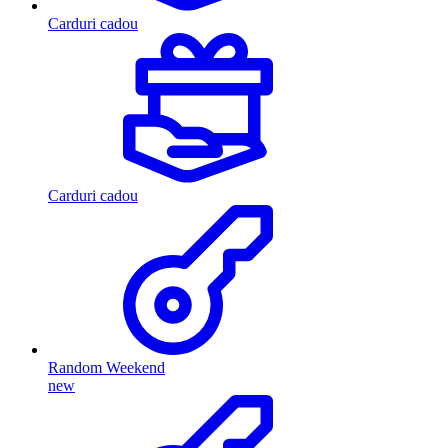
Carduri cadou
Carduri cadou
Random Weekend
new