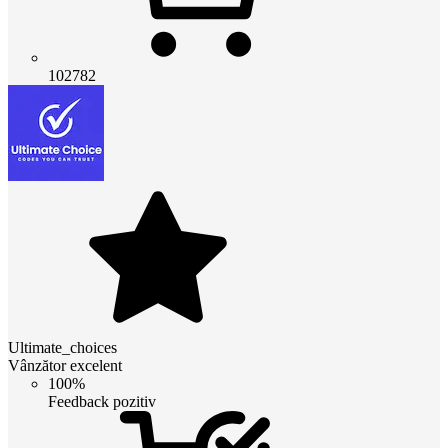
102782
Ultimate_choices
Vânzător excelent
100%
Feedback pozitiv