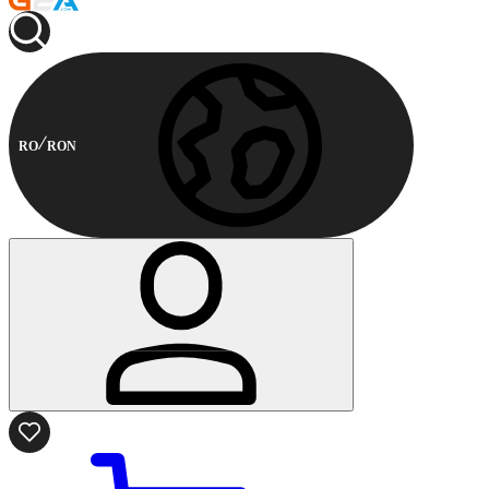
RO
RON