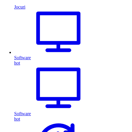
Jocuri
Software
hot
Software
hot