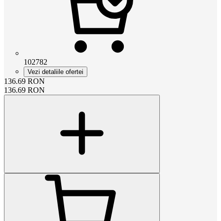
102782
Vezi detaliile ofertei
136.69
RON
136.69
RON