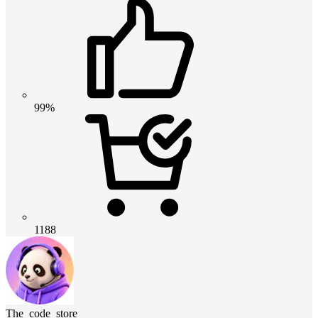
99%
1188
The_code_store