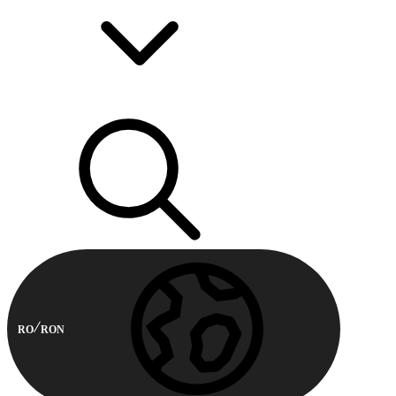
RO
RON