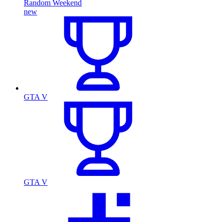
Random Weekend
new
GTA V
GTA V