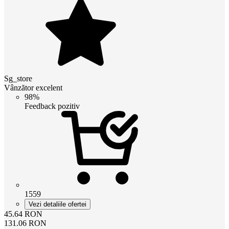
Sg_store
Vânzător excelent
98%
Feedback pozitiv
1559
Vezi detaliile ofertei
45.64
RON
131.06
RON