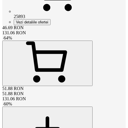
25893
Vezi detaliile ofertei
46.69
RON
131.06
RON
-
64
%
51.88
RON
51.88
RON
131.06
RON
-
60
%