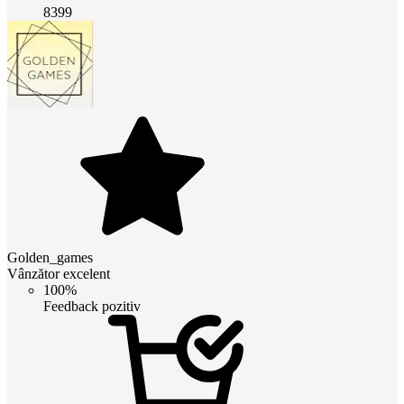
8399
Golden_games
Vânzător excelent
100%
Feedback pozitiv