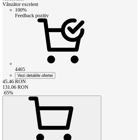
Vânzător excelent
100%
Feedback pozitiv
4465
Vezi detaliile ofertei
45.46
RON
131.06
RON
-
65
%