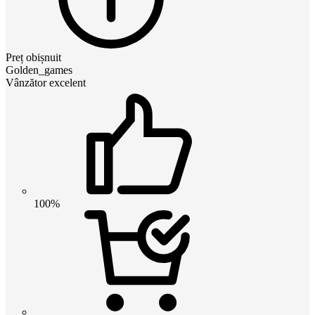
Preț obișnuit
Golden_games
Vânzător excelent
100%