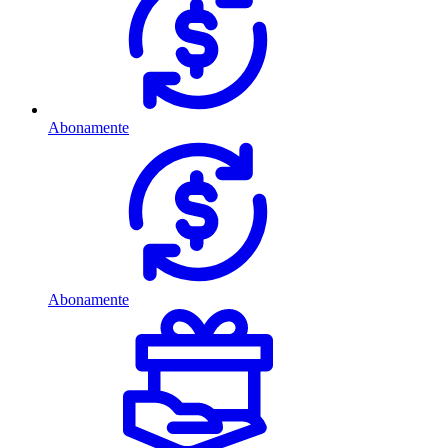
Abonamente
Abonamente