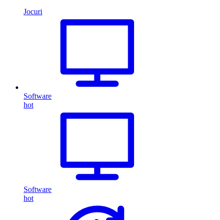
Jocuri
Software
hot
Software
hot