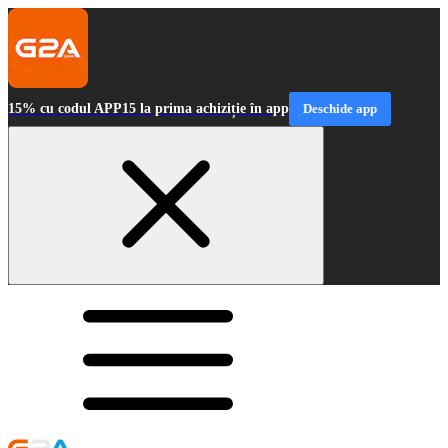
15% cu codul APP15 la prima achiziție în app
Deschide app