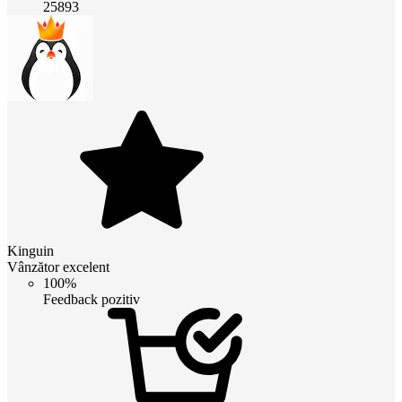
25893
Kinguin
Vânzător excelent
100%
Feedback pozitiv