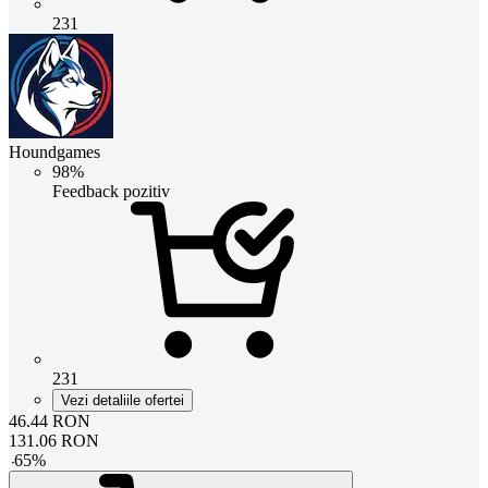
231
Houndgames
98%
Feedback pozitiv
231
Vezi detaliile ofertei
46.44
RON
131.06
RON
-
65
%