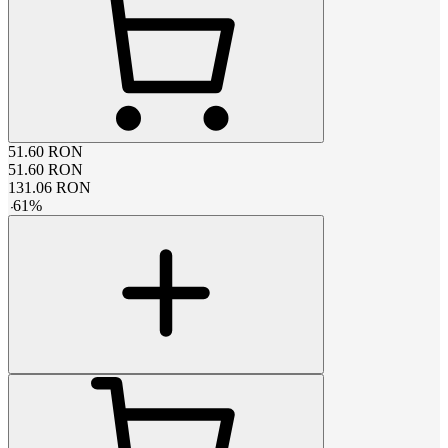
51.60
RON
51.60
RON
131.06
RON
-
61
%