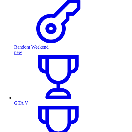
Random Weekend
new
GTA V