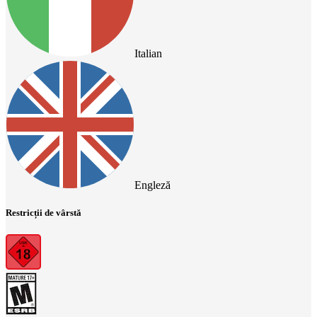
Italian
Engleză
Restricții de vârstă