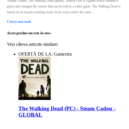
Telltale Games' The Walking Dead (game), Season One is a game which defined a
genre and changed the stories that can be told in a video game. The Walking Dead is
based on an award-winning comic book series under the same ...
Citește mai mult
Acest produs nu este în stoc.
Vezi câteva articole similare:
OFERTĂ DE LA: Gamextra
The Walking Dead (PC) - Steam Cadou -
GLOBAL