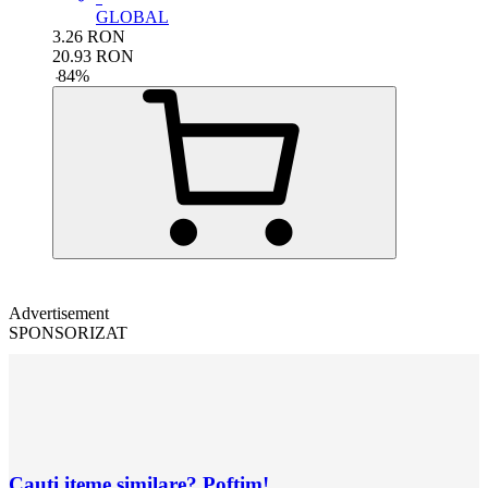
GLOBAL
3.26
RON
20.93
RON
-
84
%
Advertisement
SPONSORIZAT
Cauți iteme similare? Poftim!