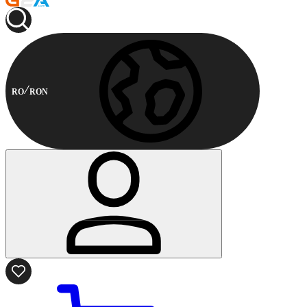
RO
RON