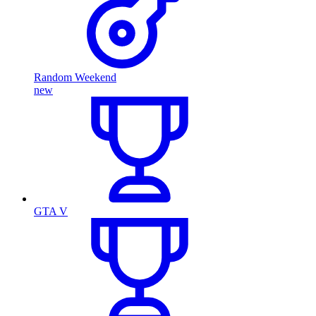
Random Weekend
new
GTA V