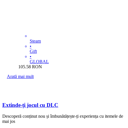
Steam
•
Gift
•
GLOBAL
105.58
RON
Arată mai mult
Extinde-ți jocul cu DLC
Descoperă conținut nou și îmbunătățește-ți experiența cu itemele de
mai jos