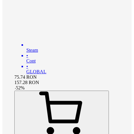
Steam
•
Cont
•
GLOBAL
75.74
RON
157.28
RON
-
52
%