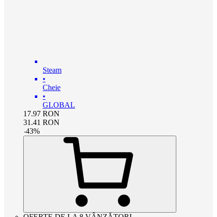
Steam
•
Cheie
•
GLOBAL
17.97
RON
31.41
RON
-
43
%
OFERTE DE LA 8 VÂNZĂTORI