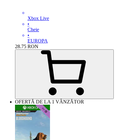
Xbox Live
•
Cheie
•
EUROPA
28.75
RON
OFERTĂ DE LA 1 VÂNZĂTOR