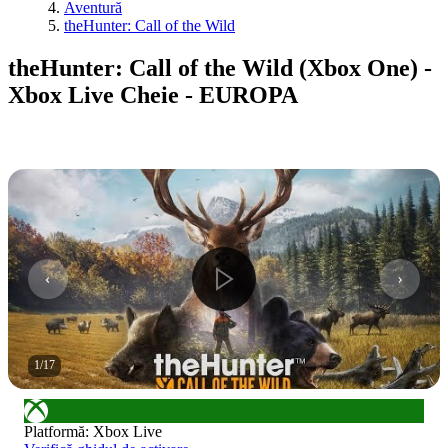
Aventură
theHunter: Call of the Wild
theHunter: Call of the Wild (Xbox One) -
Xbox Live Cheie - EUROPA
1
/
17
Platformă
:
Xbox Live