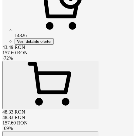
14826
Vezi detaliile ofertei
43.49
RON
157.60
RON
-
72
%
48.33
RON
48.33
RON
157.60
RON
-
69
%