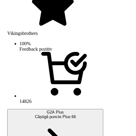
Vikingsbrothers
100
%
Feedback pozitiv
14826
G2A Plus
Câștigă puncte Plus:
66