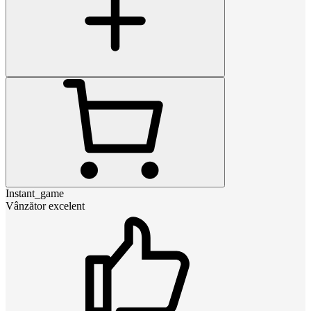
Instant_game
Vânzător excelent