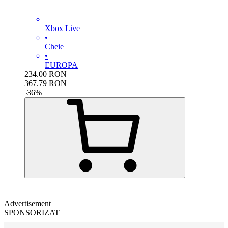
Xbox Live
•
Cheie
•
EUROPA
234.00
RON
367.79
RON
-
36
%
Advertisement
SPONSORIZAT