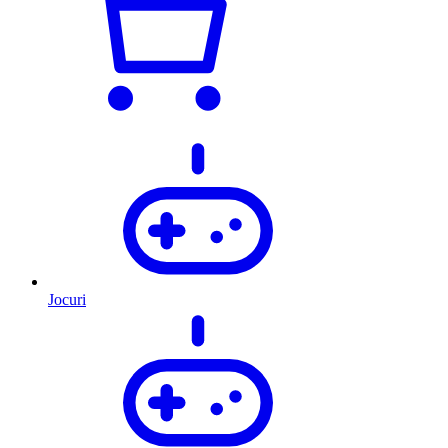
Jocuri