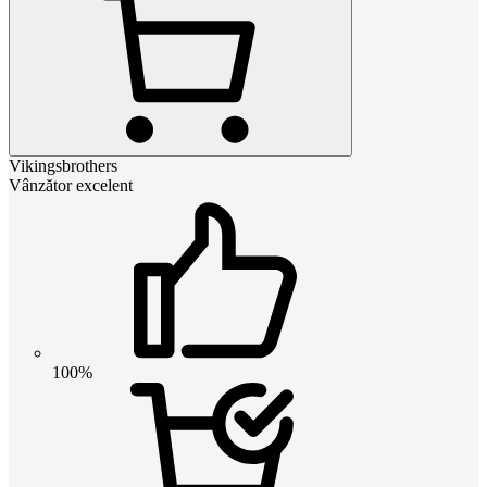
Vikingsbrothers
Vânzător excelent
100%