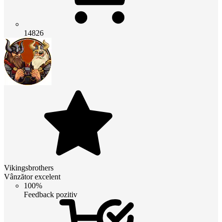
14826
Vikingsbrothers
Vânzător excelent
100%
Feedback pozitiv