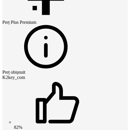
Preț
Plus Premium
Preț obișnuit
K2key_com
82%