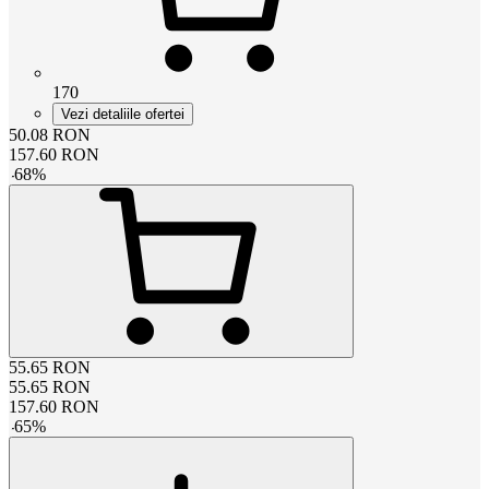
170
Vezi detaliile ofertei
50.08
RON
157.60
RON
-
68
%
55.65
RON
55.65
RON
157.60
RON
-
65
%