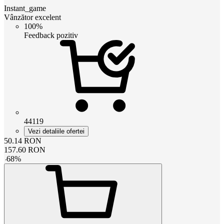
Instant_game
Vânzător excelent
100%
Feedback pozitiv
44119
Vezi detaliile ofertei
50.14
RON
157.60
RON
-
68
%