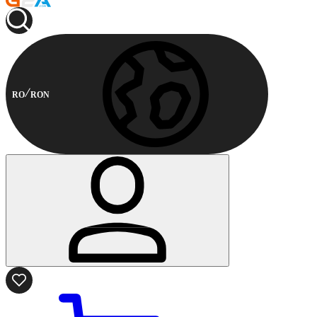
RO
RON