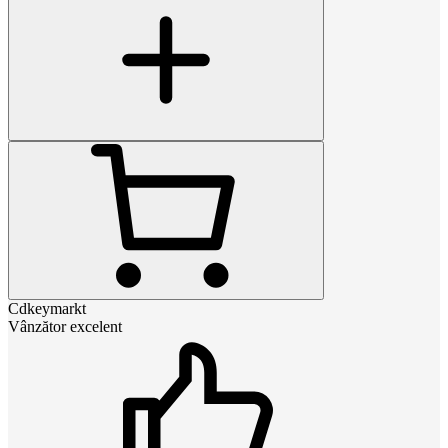
Cdkeymarkt
Vânzător excelent