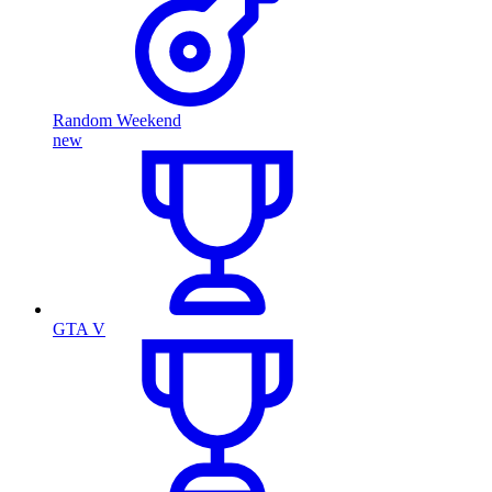
Random Weekend
new
GTA V