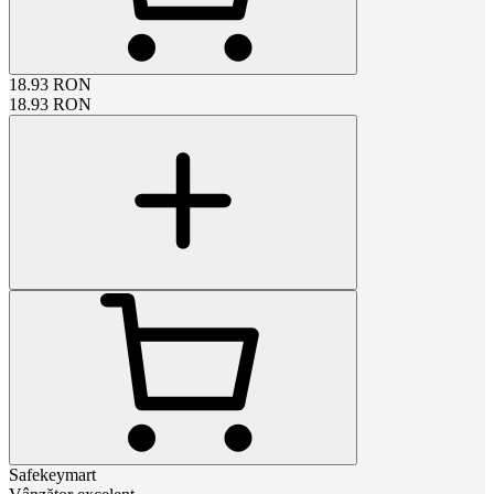
18.93
RON
18.93
RON
Safekeymart