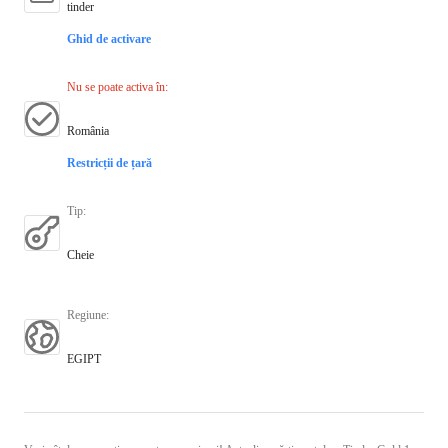
tinder
Ghid de activare
Nu se poate activa în
:
România
Restricții de țară
Tip
:
Cheie
Regiune
:
EGIPT