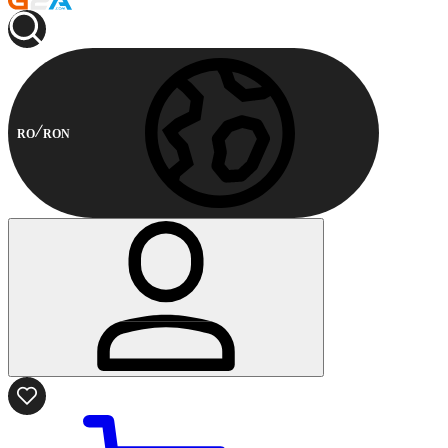
RO
RON