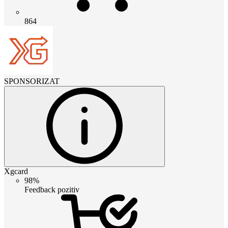
864
SPONSORIZAT
Xgcard
98%
Feedback pozitiv