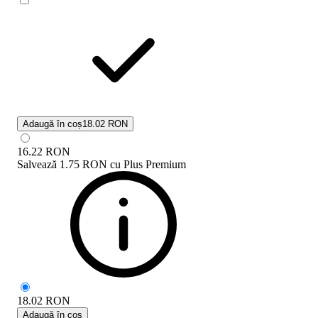
Adaugă în coș
18.02 RON
16.22
RON
Salvează
1.75 RON
cu
Plus Premium
18.02
RON
Adaugă în coș