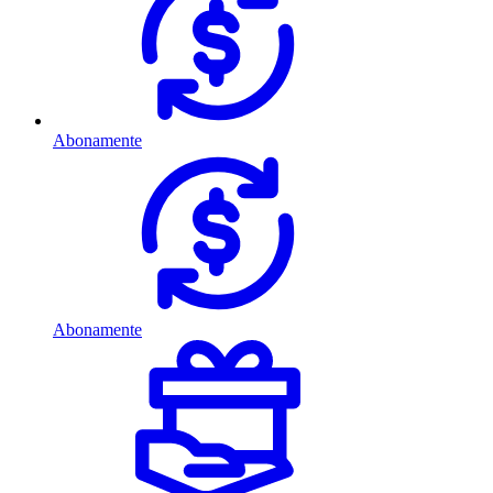
Abonamente
Abonamente