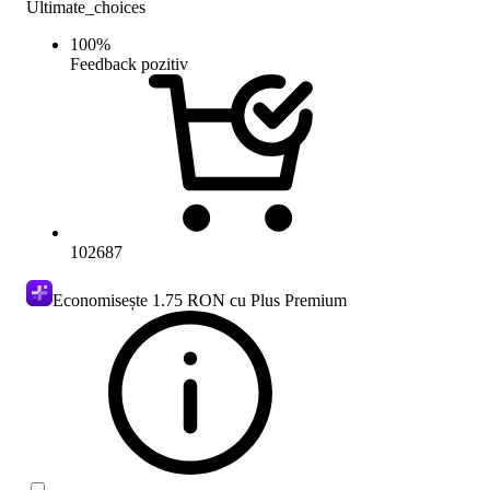
Ultimate_choices
100
%
Feedback pozitiv
102687
Economisește
1.75 RON
cu Plus Premium