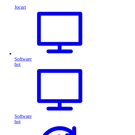
Jocuri
Software
hot
Software
hot