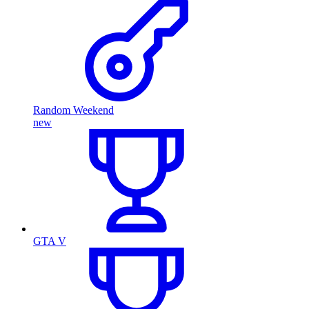
Random Weekend
new
GTA V