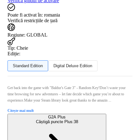
Verifică ghidul de activare
Poate fi activat în:
romania
Verifică restricțiile de țară
Regiune
:
GLOBAL
Tip
:
Cheie
Ediție:
Standard Edition
Digital Deluxe Edition
Get back into the game with "Baldur's Gate 3" - Random Key!Don’t waste your
time browsing for new adventures – let fate decide which game you’re about to
experience.Make your Steam library look great thanks to the amazin ...
Citește mai mult
G2A Plus
Câștigă puncte Plus:
38