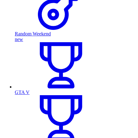
Random Weekend
new
GTA V