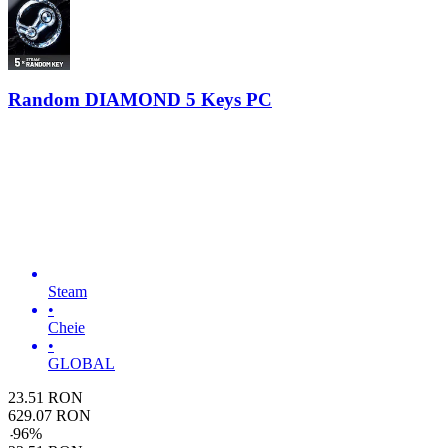
Random DIAMOND 5 Keys PC
Steam
•
Cheie
•
GLOBAL
23.51
RON
629.07
RON
-
96
%