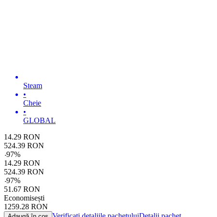
Steam
•
Cheie
•
GLOBAL
14.29
RON
524.39
RON
-
97
%
14.29
RON
524.39
RON
-
97
%
51.67
RON
Economisești
1259.28
RON
Verificați detaliile pachetului
Detalii pachet
Adaugă în coș