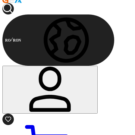
RO
RON