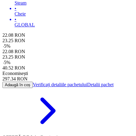
Steam
•
Cheie
•
GLOBAL
22.08
RON
23.25
RON
-
5
%
22.08
RON
23.25
RON
-
5
%
40.52
RON
Economisești
297.34
RON
Verificați detaliile pachetului
Detalii pachet
Adaugă în coș