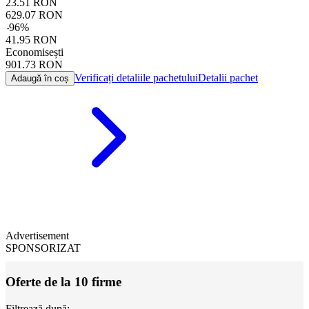
23.51
RON
629.07
RON
-
96
%
41.95
RON
Economisești
901.73
RON
Verificați detaliile pachetului
Detalii pachet
Adaugă în coș
Advertisement
SPONSORIZAT
Oferte de la 10 firme
Filtrează după: