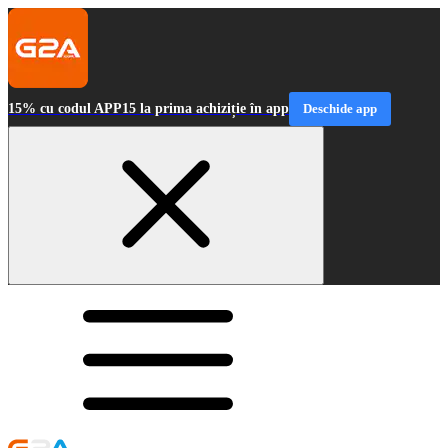
15% cu codul APP15 la prima achiziție în app
Deschide app