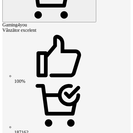
Gaming4you
Vânzător excelent
100%
187162