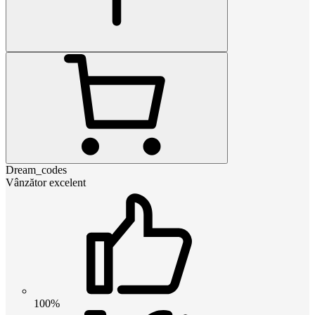
Dream_codes
Vânzător excelent
100%