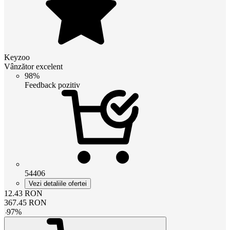
Keyzoo
Vânzător excelent
98%
Feedback pozitiv
54406
Vezi detaliile ofertei
12.43
RON
367.45
RON
-
97
%