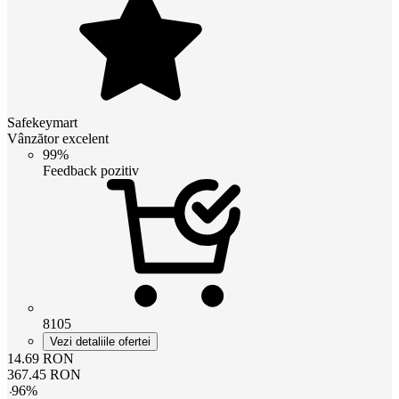
Safekeymart
Vânzător excelent
99%
Feedback pozitiv
8105
Vezi detaliile ofertei
14.69
RON
367.45
RON
-
96
%