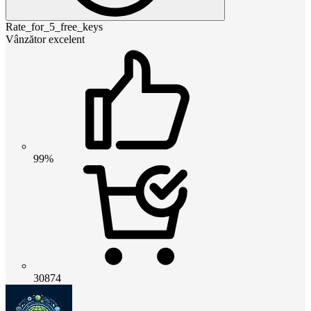
Rate_for_5_free_keys
Vânzător excelent
99%
30874