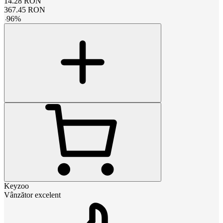
14.28
RON
367.45
RON
-
96
%
Keyzoo
Vânzător excelent