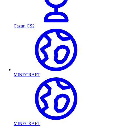
Cazuri CS2
MINECRAFT
MINECRAFT