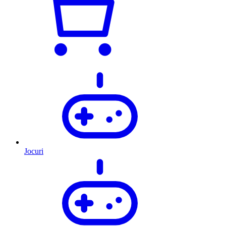
Jocuri