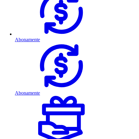
Abonamente
Abonamente