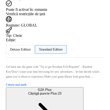
Poate fi activat în:
romania
Verifică restricțiile de țară
Regiune
:
GLOBAL
Tip
:
Cheie
Ediție:
Deluxe Edition
Standard Edition
Get back into the game with "Try to get Resident Evil Requiem" - Random
Key!Don’t waste your time browsing for new adventures – let fate decide which
game you’re about to experience.Make your game library look great than ...
Citește mai mult
G2A Plus
Câștigă puncte Plus:
23