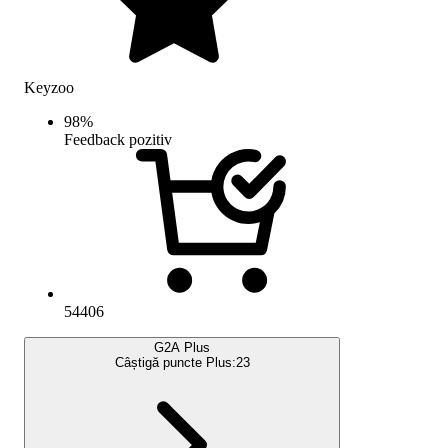
Keyzoo
98
%
Feedback pozitiv
54406
G2A Plus
Câștigă puncte Plus:
23