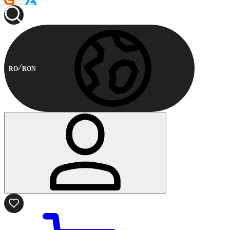
RO
RON