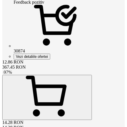
Feedback pozitiv
30874
Vezi detaliile ofertei
12.86
RON
367.45
RON
-
97
%
14.28
RON