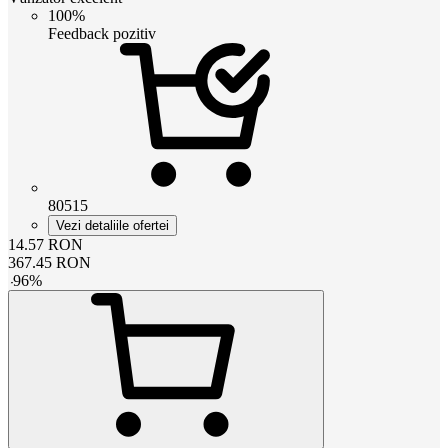
100%
Feedback pozitiv
80515
Vezi detaliile ofertei
14.57
RON
367.45
RON
-
96
%