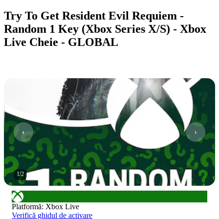
Try To Get Resident Evil Requiem -
Random 1 Key (Xbox Series X/S) - Xbox
Live Cheie - GLOBAL
1
/
2
Platformă
:
Xbox Live
Verifică ghidul de activare