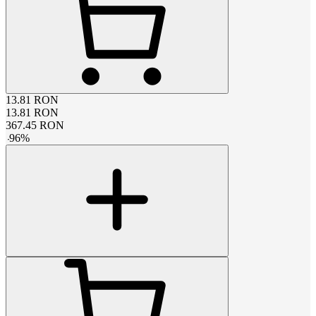
13.81
RON
13.81
RON
367.45
RON
-
96
%