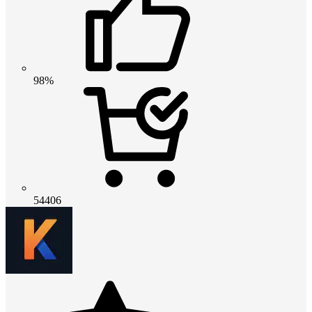
98%
54406