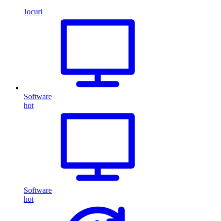
Jocuri
Software
hot
Software
hot