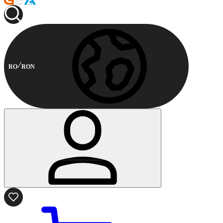
RO
RON