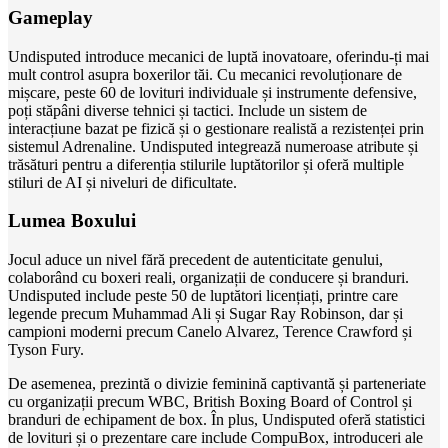
Gameplay
Undisputed introduce mecanici de luptă inovatoare, oferindu-ți mai
mult control asupra boxerilor tăi. Cu mecanici revoluționare de
mișcare, peste 60 de lovituri individuale și instrumente defensive,
poți stăpâni diverse tehnici și tactici. Include un sistem de
interacțiune bazat pe fizică și o gestionare realistă a rezistenței prin
sistemul Adrenaline. Undisputed integrează numeroase atribute și
trăsături pentru a diferenția stilurile luptătorilor și oferă multiple
stiluri de AI și niveluri de dificultate.
Lumea Boxului
Jocul aduce un nivel fără precedent de autenticitate genului,
colaborând cu boxeri reali, organizații de conducere și branduri.
Undisputed include peste 50 de luptători licențiați, printre care
legende precum Muhammad Ali și Sugar Ray Robinson, dar și
campioni moderni precum Canelo Alvarez, Terence Crawford și
Tyson Fury.
De asemenea, prezintă o divizie feminină captivantă și parteneriate
cu organizații precum WBC, British Boxing Board of Control și
branduri de echipament de box. În plus, Undisputed oferă statistici
de lovituri și o prezentare care include CompuBox, introduceri ale