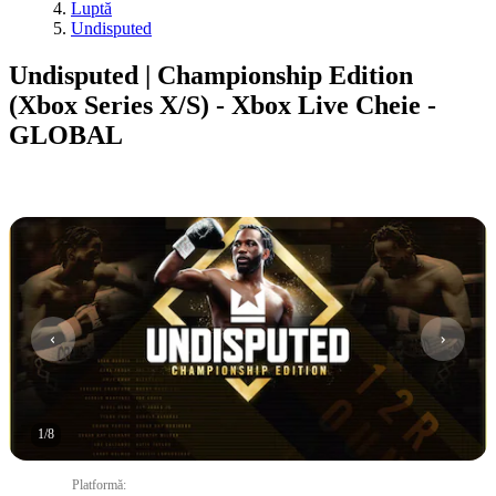
Luptă
Undisputed
Undisputed | Championship Edition
(Xbox Series X/S) - Xbox Live Cheie -
GLOBAL
1
/
8
Platformă
: