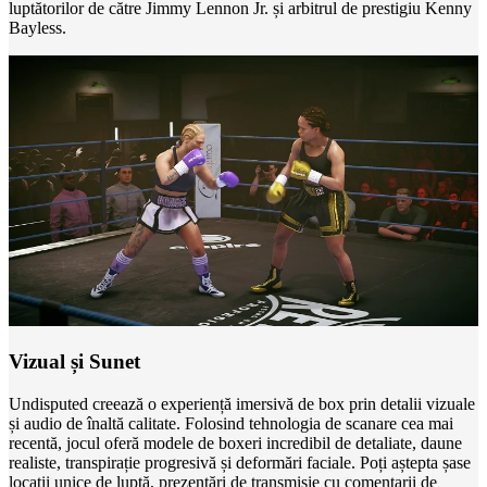
luptătorilor de către Jimmy Lennon Jr. și arbitrul de prestigiu Kenny
Bayless.
Vizual și Sunet
Undisputed creează o experiență imersivă de box prin detalii vizuale
și audio de înaltă calitate. Folosind tehnologia de scanare cea mai
recentă, jocul oferă modele de boxeri incredibil de detaliate, daune
realiste, transpirație progresivă și deformări faciale. Poți aștepta șase
locații unice de luptă, prezentări de transmisie cu comentarii de