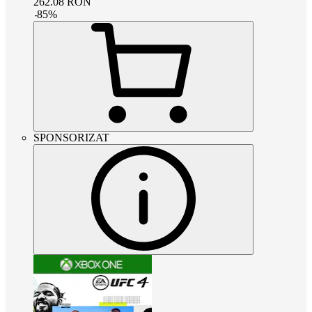
262.08
RON
-
85
%
SPONSORIZAT