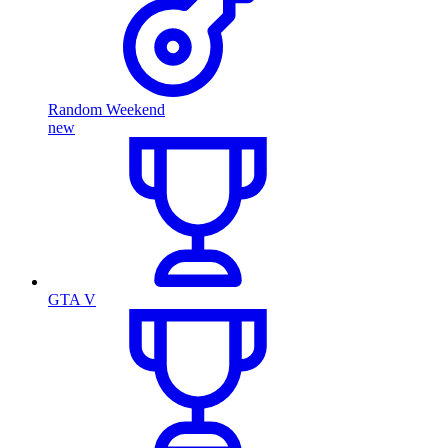
Random Weekend
new
GTA V