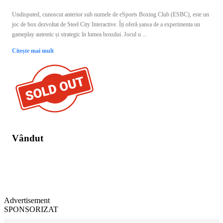
Undisputed, cunoscut anterior sub numele de eSports Boxing Club (ESBC), este un
joc de box dezvoltat de Steel City Interactive. Îți oferă șansa de a experimenta un
gameplay autentic și strategic în lumea boxului. Jocul u ...
Citește mai mult
Vândut
Advertisement
SPONSORIZAT