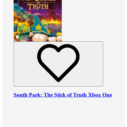
South Park: The Stick of Truth Xbox One