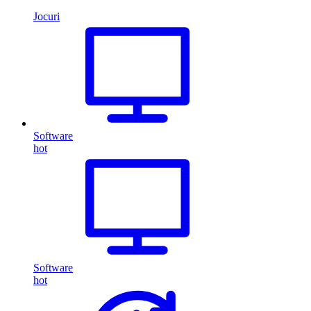
Jocuri
Software
hot
Software
hot