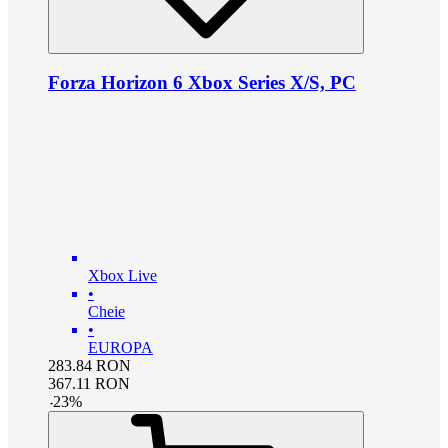
Forza Horizon 6 Xbox Series X/S, PC
Xbox Live
•
Cheie
•
EUROPA
283.84
RON
367.11
RON
-
23
%