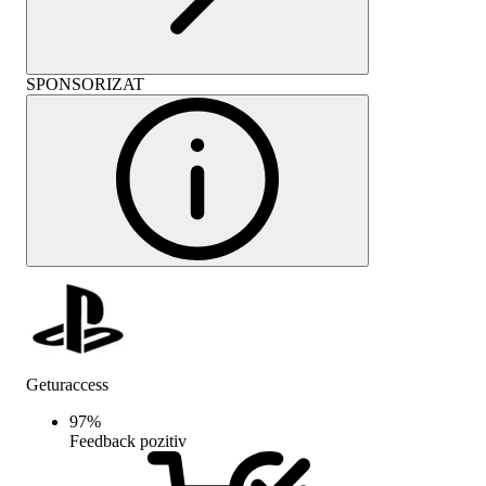
SPONSORIZAT
Geturaccess
97
%
Feedback pozitiv