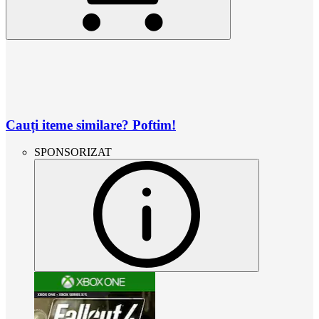
Cauți iteme similare? Poftim!
SPONSORIZAT