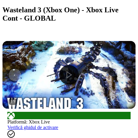
Wasteland 3 (Xbox One) - Xbox Live
Cont - GLOBAL
1
/
9
Platformă
:
Xbox Live
Verifică ghidul de activare