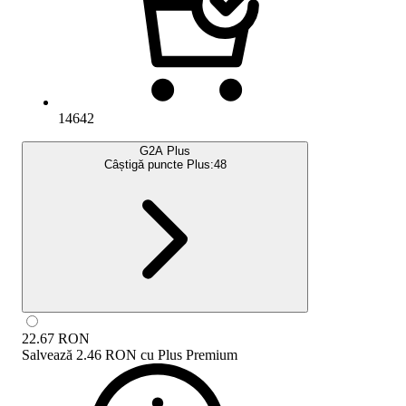
14642
G2A Plus
Câștigă puncte Plus:
48
22.67
RON
Salvează
2.46 RON
cu
Plus Premium