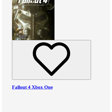
Fallout 4 Xbox One