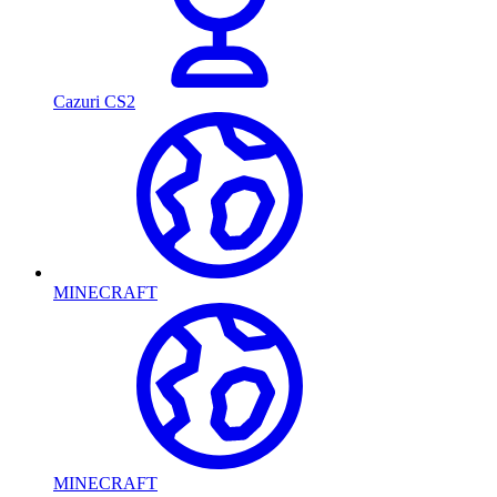
Cazuri CS2
MINECRAFT
MINECRAFT