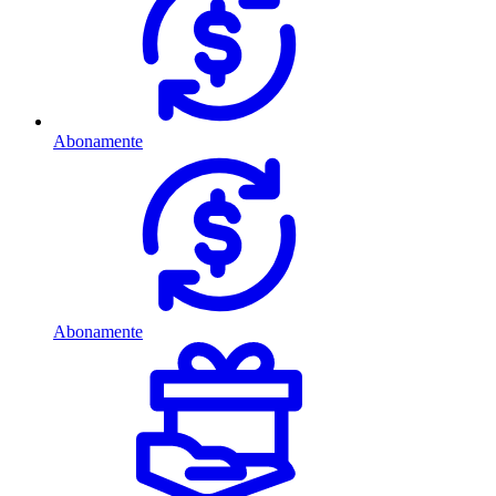
Abonamente
Abonamente