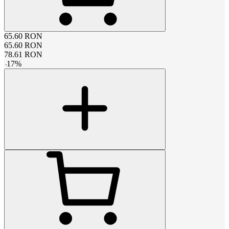
65.60
RON
65.60
RON
78.61
RON
-
17
%