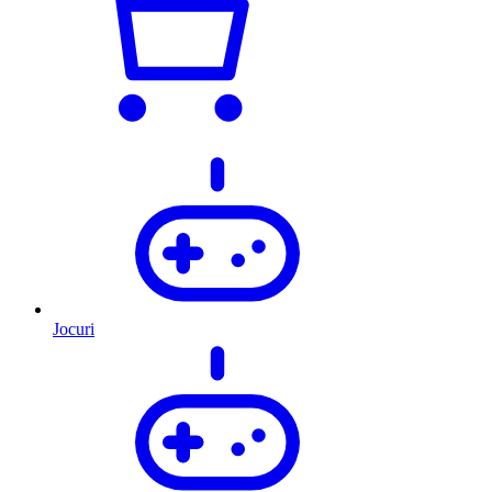
Jocuri