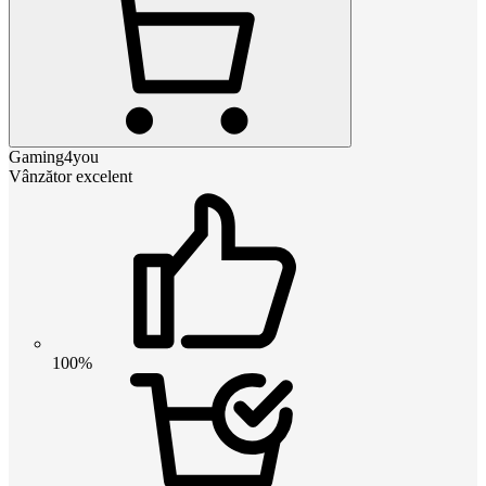
Gaming4you
Vânzător excelent
100%