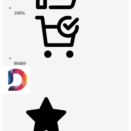
100%
80469