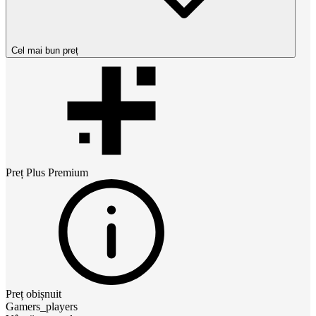
Cel mai bun preț
Preț
Plus Premium
Preț obișnuit
Gamers_players