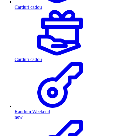
Carduri cadou
Carduri cadou
Random Weekend
new