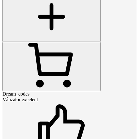
Dream_codes
Vânzător excelent