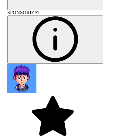
SPONSORIZAT