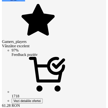
Gamers_players
Vânzător excelent
97%
Feedback pozitiv
1718
Vezi detaliile ofertei
61.28
RON