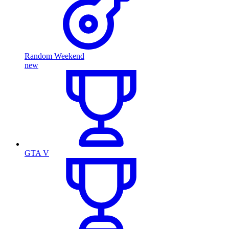
Random Weekend
new
GTA V