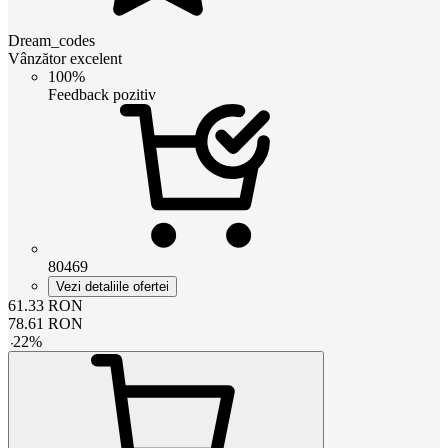
Dream_codes
Vânzător excelent
100%
Feedback pozitiv
80469
Vezi detaliile ofertei
61.33
RON
78.61
RON
-
22
%