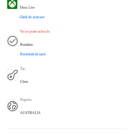
Xbox Live
Ghid de activare
Nu se poate activa în
:
România
Restricții de țară
Tip
:
Cheie
Regiune
:
AUSTRALIA