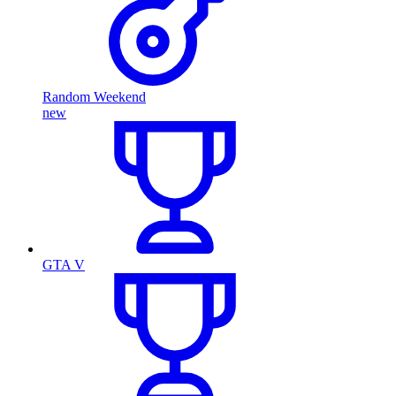
Random Weekend
new
GTA V