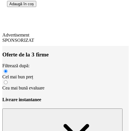
Adaugă în coș
Advertisement
SPONSORIZAT
Oferte de la 3 firme
Filtrează după:
Cel mai bun preț
Cea mai bună evaluare
Livrare instantanee