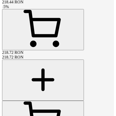
218.44
RON
-
5
%
218.72
RON
218.72
RON