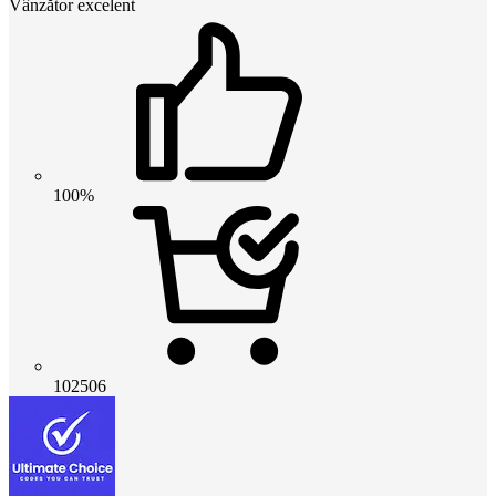
Vânzător excelent
100%
102506