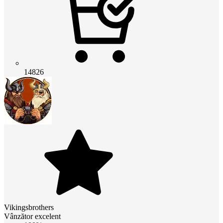
14826
Vikingsbrothers
Vânzător excelent