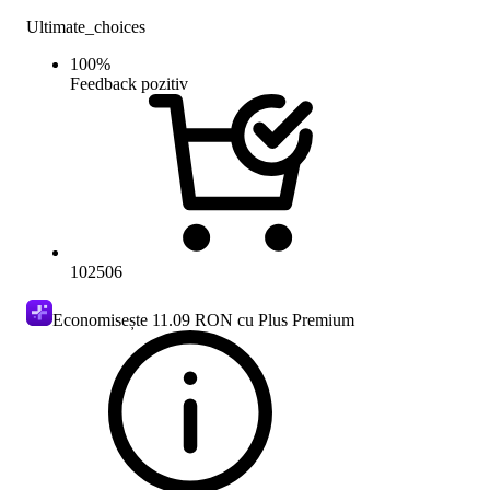
Ultimate_choices
100
%
Feedback pozitiv
102506
Economisește
11.09 RON
cu Plus Premium