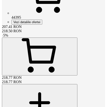
44395
Vezi detaliile ofertei
207.41
RON
218.50
RON
-
5
%
218.77
RON
218.77
RON