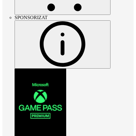
SPONSORIZAT