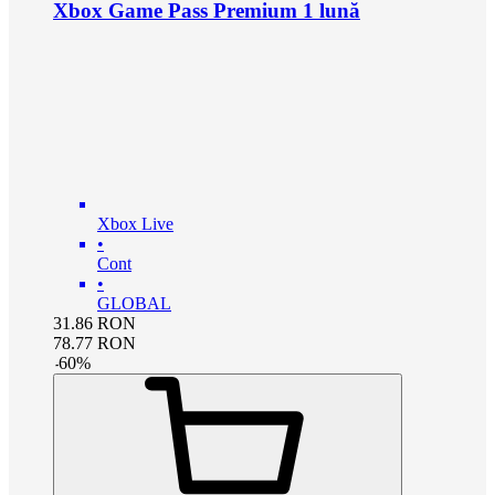
Xbox Game Pass Premium 1 lună
Xbox Live
•
Cont
•
GLOBAL
31.86
RON
78.77
RON
-
60
%