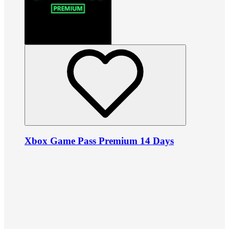
Xbox Game Pass Premium 14 Days