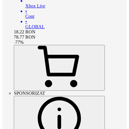
Xbox Live
•
Cont
•
GLOBAL
18.22
RON
78.77
RON
-
77
%
SPONSORIZAT