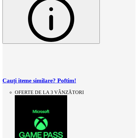
Cauți iteme similare? Poftim!
OFERTE DE LA 3 VÂNZĂTORI