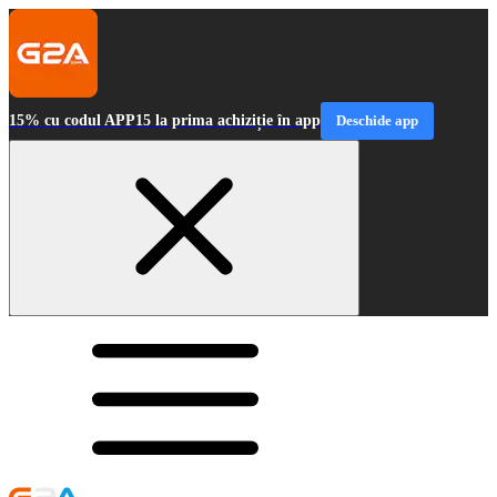
15% cu codul APP15 la prima achiziție în app
Deschide app