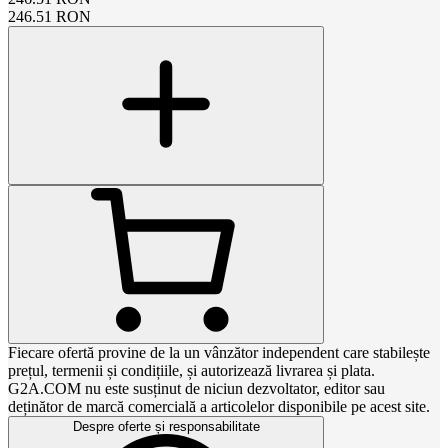
246.51
RON
Fiecare ofertă provine de la un vânzător independent care stabilește
prețul, termenii și condițiile, și autorizează livrarea și plata.
G2A.COM nu este susținut de niciun dezvoltator, editor sau
deținător de marcă comercială a articolelor disponibile pe acest site.
Despre oferte și responsabilitate