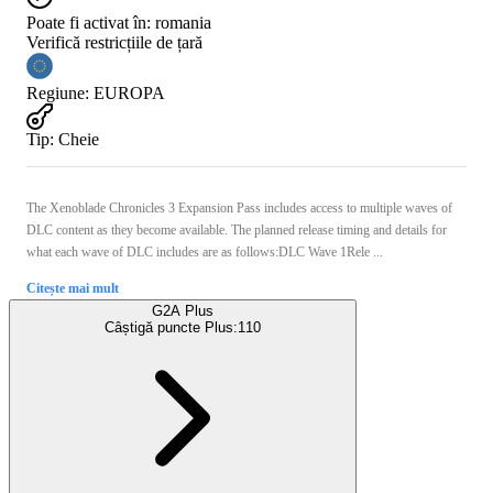
Poate fi activat în:
romania
Verifică restricțiile de țară
Regiune
:
EUROPA
Tip
:
Cheie
The Xenoblade Chronicles 3 Expansion Pass includes access to multiple waves of
DLC content as they become available. The planned release timing and details for
what each wave of DLC includes are as follows:DLC Wave 1Rele ...
Citește mai mult
G2A Plus
Câștigă puncte Plus:
110