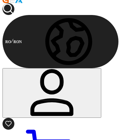
RO
RON