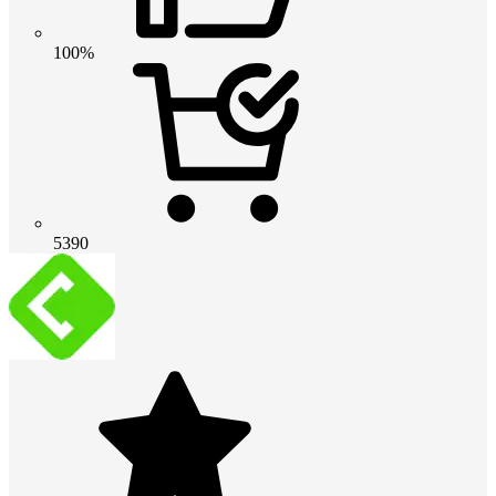
100%
5390