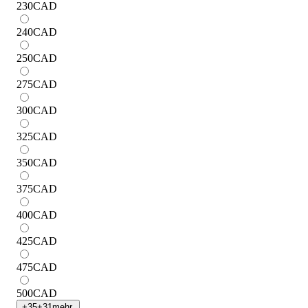
230
CAD
240
CAD
250
CAD
275
CAD
300
CAD
325
CAD
350
CAD
375
CAD
400
CAD
425
CAD
475
CAD
500
CAD
+
35
+
31
mehr.