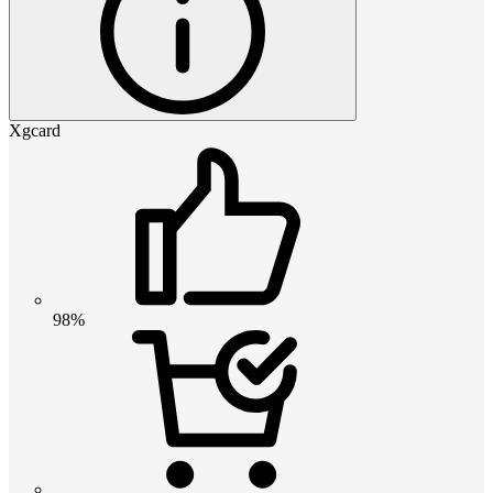
Xgcard
98%