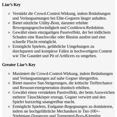
Liar’s Key
Verstärkt die Crowd-Control-Wirkung, indem Betäubungen
und Verlangsamungen bei Elite-Gegnern länger anhalten.
Bietet nützliche Utility-Boni, darunter erhöhte
Bewegungsgeschwindigkeit und Cooldown-Reduktion.
Gewährt einen einzigartigen Passiveffekt, der bei tödlichem
Schaden eine Rauchwolke oder Illusion auslöst und eine
schnelle Flucht ermöglicht.
Ermöglicht Spielern, gefährliche Umgebungen zu
durchqueren und komplexe Fallen in hochwertigem Content
wie The Gauntlet und Pit of Artificers zu umgehen.
Greater Liar’s Key
Maximiert die Crowd-Control-Wirkung, indem Betäubungen
und Verlangsamungen auf nahe Gegner übergreifen.
Bietet massive Stat-Steigerungen, die kritische Trefferchance
und Ressourcenregeneration drastisch erhöhen.
Gewährt einen verstärkten Passiveffekt, der beim Ausweichen
mehrere Täuschkörper erzeugt, Gegner verwirrt und den
Spieler kurzzeitig unangreifbar macht.
Ermöglicht Spielern, Endgame-Begegnungen zu dominieren,
indem sie hochgefährliche Mechaniken in Tier-100+-
Nightmare-Dungeons und Tormented-Boss-Kämpfen