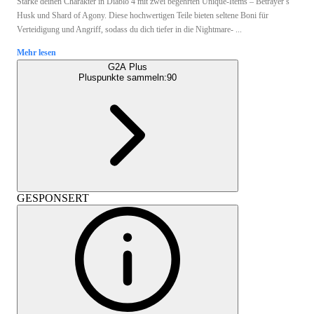
Stärke deinen Charakter in Diablo 4 mit zwei begehrten Unique-Items – Betrayer’s
Husk und Shard of Agony. Diese hochwertigen Teile bieten seltene Boni für
Verteidigung und Angriff, sodass du dich tiefer in die Nightmare- ...
Mehr lesen
G2A Plus
Pluspunkte sammeln:
90
GESPONSERT