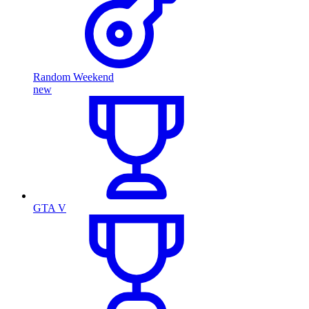
Random Weekend
new
GTA V