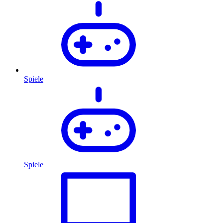
Spiele
Spiele