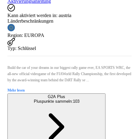
Aktivierungsanleitung
Kann aktiviert werden in:
austria
Länderbeschränkungen
Region
:
EUROPA
Typ
:
Schlüssel
Build the car of your dreams in our biggest rally game ever, EA SPORTS WRC, the
all-new official videogame of the FIAWorld Rally Championship, the first developed
by the award-winning team behind the DiRT Rally se ...
Mehr lesen
G2A Plus
Pluspunkte sammeln:
103