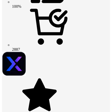
100%
2887