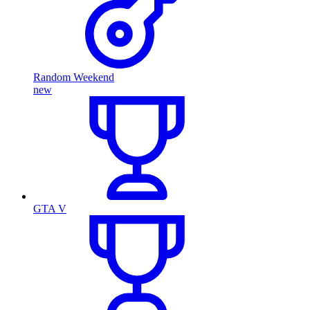
Random Weekend
new
GTA V