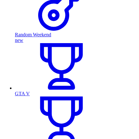
Random Weekend
new
GTA V