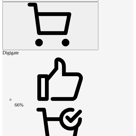
Digigate
66%