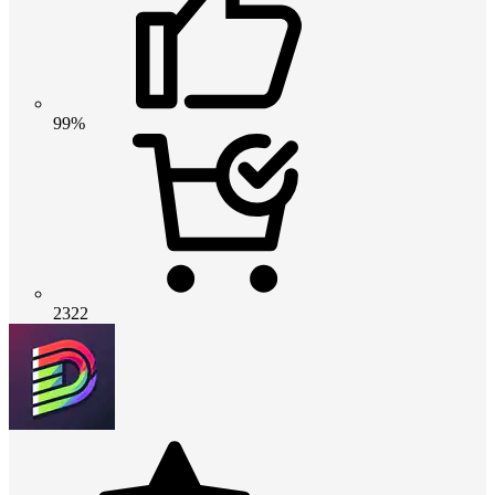
99%
2322