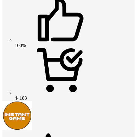
100%
44183