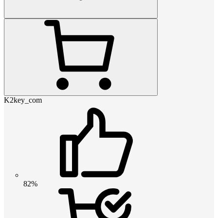
K2key_com
82%