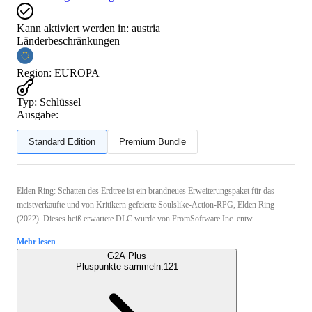
Kann aktiviert werden in:
austria
Länderbeschränkungen
Region
:
EUROPA
Typ
:
Schlüssel
Ausgabe:
Standard Edition
Premium Bundle
Elden Ring: Schatten des Erdtree ist ein brandneues Erweiterungspaket für das
meistverkaufte und von Kritikern gefeierte Soulslike-Action-RPG, Elden Ring
(2022). Dieses heiß erwartete DLC wurde von FromSoftware Inc. entw ...
Mehr lesen
G2A Plus
Pluspunkte sammeln:
121