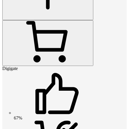
Digigate
67%