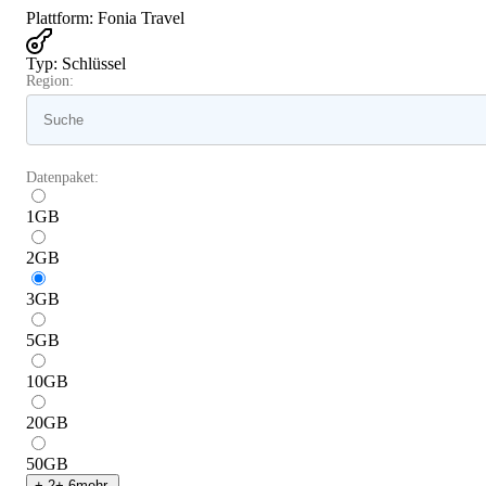
Plattform
:
Fonia Travel
Typ
:
Schlüssel
Region:
Datenpaket:
1
GB
2
GB
3
GB
5
GB
10
GB
20
GB
50
GB
+
-2
+
-6
mehr.