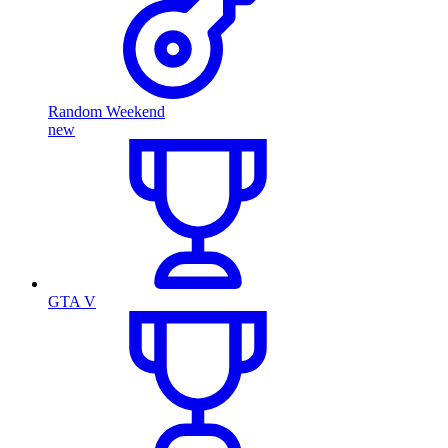
Random Weekend
new
GTA V