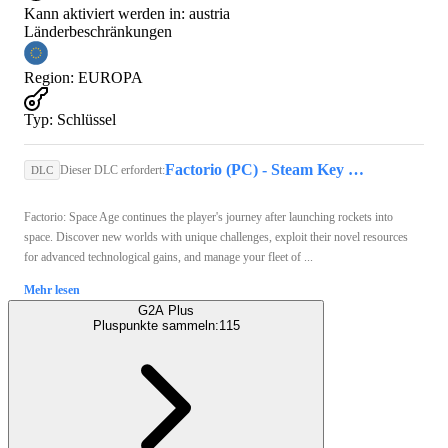
Kann aktiviert werden in:
austria
Länderbeschränkungen
Region
:
EUROPA
Typ
:
Schlüssel
Factorio (PC) - Steam Key - EUROPE
Dieser DLC erfordert:
DLC
Factorio: Space Age continues the player's journey after launching rockets into
space. Discover new worlds with unique challenges, exploit their novel resources
for advanced technological gains, and manage your fleet of ...
Mehr lesen
G2A Plus
Pluspunkte sammeln:
115