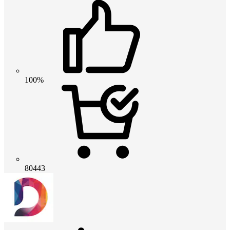
100%
80443