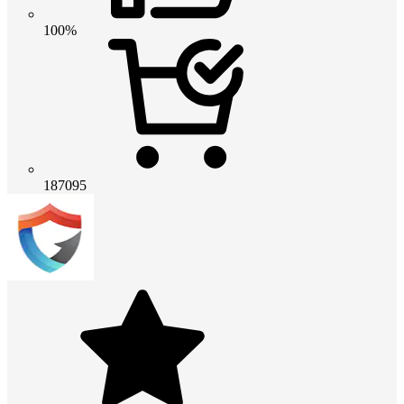
100%
187095