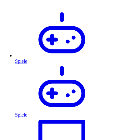
Spiele
Spiele