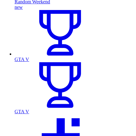
Random Weekend
new
GTA V
GTA V