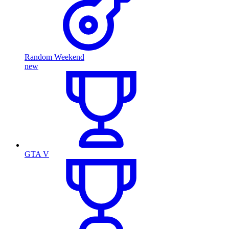
Random Weekend
new
GTA V