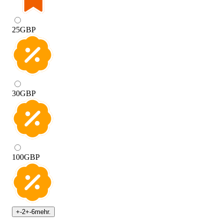
25
GBP
30
GBP
100
GBP
+
-2
+
-6
mehr.