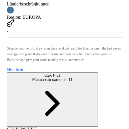
Länderbeschränkungen
Region
:
EUROPA
:
Sheathe your sword, draw your deck, and get ready for Hearthstone - the fast paced
strategy card game that's easy to learn and massively fun. Start a free game on
Battle.net and play your cards to sling spells, summon cr ...
Mehr lesen
G2A Plus
Pluspunkte sammeln:
11