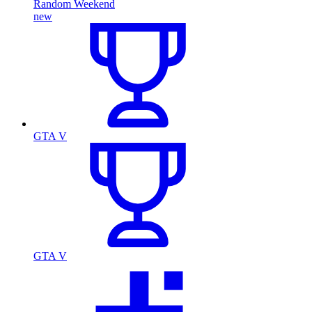
Random Weekend
new
GTA V
GTA V