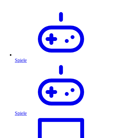
Spiele
Spiele