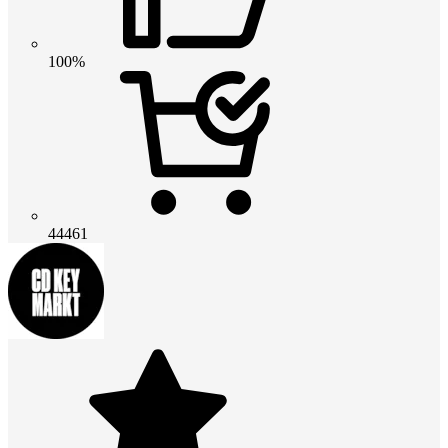
100%
44461