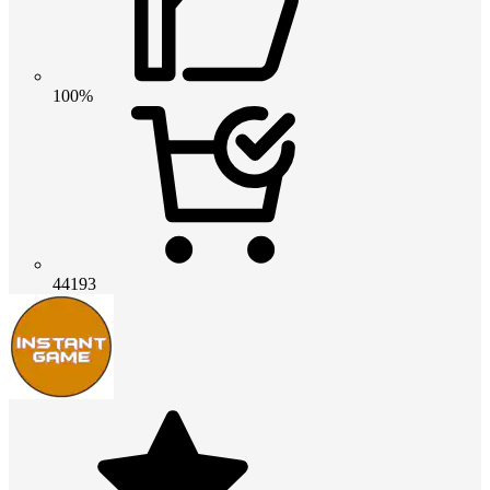
100%
44193