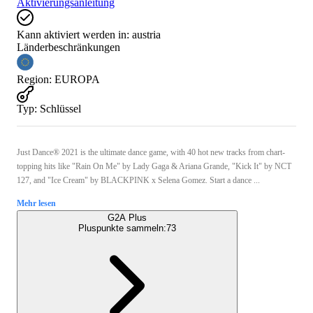
Aktivierungsanleitung
Kann aktiviert werden in:
austria
Länderbeschränkungen
Region
:
EUROPA
Typ
:
Schlüssel
Just Dance® 2021 is the ultimate dance game, with 40 hot new tracks from chart-
topping hits like "Rain On Me" by Lady Gaga & Ariana Grande, "Kick It" by NCT
127, and "Ice Cream" by BLACKPINK x Selena Gomez. Start a dance ...
Mehr lesen
G2A Plus
Pluspunkte sammeln:
73