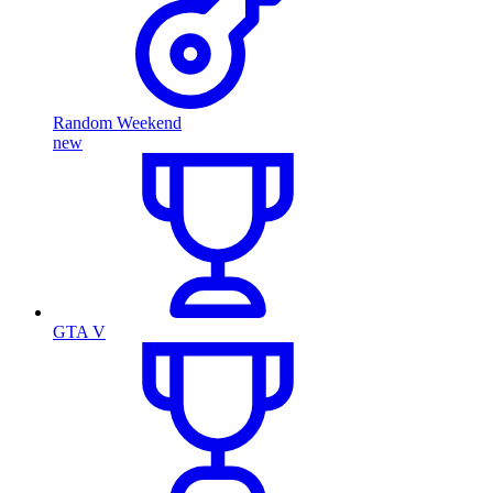
Random Weekend
new
GTA V