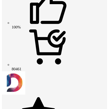
100%
80461