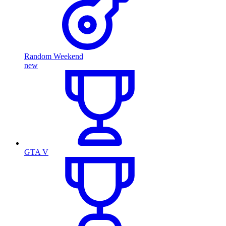
Random Weekend
new
GTA V