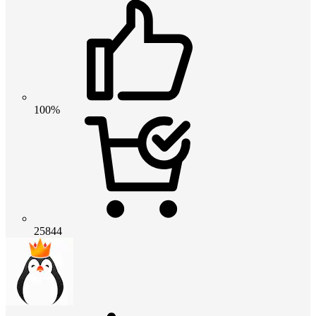
100%
25844