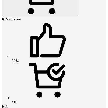
K2key_com
82%
419
K2