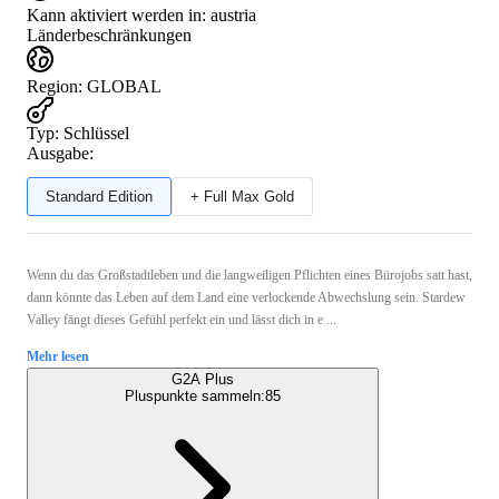
Kann aktiviert werden in:
austria
Länderbeschränkungen
Region
:
GLOBAL
Typ
:
Schlüssel
Ausgabe:
Standard Edition
+ Full Max Gold
Wenn du das Großstadtleben und die langweiligen Pflichten eines Bürojobs satt hast,
dann könnte das Leben auf dem Land eine verlockende Abwechslung sein. Stardew
Valley fängt dieses Gefühl perfekt ein und lässt dich in e ...
Mehr lesen
G2A Plus
Pluspunkte sammeln:
85