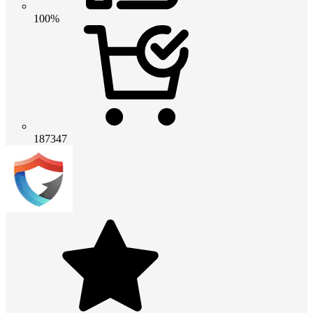
100%
187347