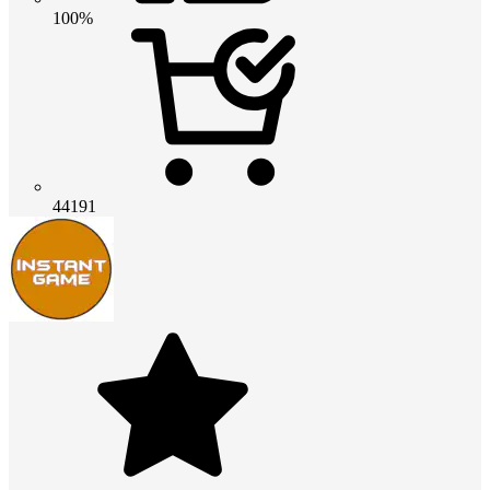
100%
44191