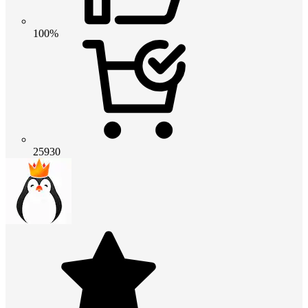
100%
25930