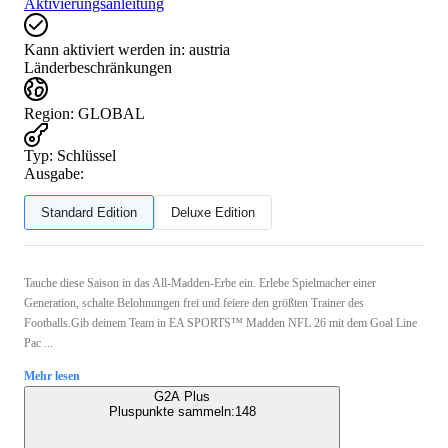
Aktivierungsanleitung
Kann aktiviert werden in:
austria
Länderbeschränkungen
Region
:
GLOBAL
Typ
:
Schlüssel
Ausgabe:
Standard Edition
Deluxe Edition
Tauche diese Saison in das All-Madden-Erbe ein. Erlebe Spielmacher einer
Generation, schalte Belohnungen frei und feiere den größten Trainer des
Footballs.Gib deinem Team in EA SPORTS™ Madden NFL 26 mit dem Goal Line
Pac ...
Mehr lesen
G2A Plus
Pluspunkte sammeln:
148