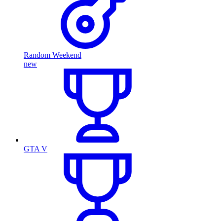
Random Weekend
new
GTA V