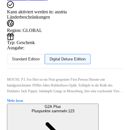
Kann aktiviert werden in:
austria
Länderbeschränkungen
Region
:
GLOBAL
Typ
:
Geschenk
Ausgabe:
Standard Edition
Digital Deluxe Edition
MOUSE: P.I. For Hire ist ein Noir-gespeister First-Person-Shooter mit
handgezeichneten 1930er-Jahre-Rubberhose-Optik. Schlüpfe in die Rolle des
Detektivs Jack Pepper, bekämpfe Gangs in Mouseburg, löse eine wachsende Vers ...
Mehr lesen
G2A Plus
Pluspunkte sammeln:
123