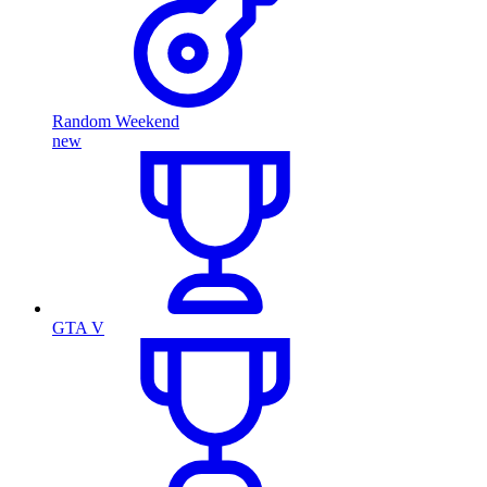
Random Weekend
new
GTA V