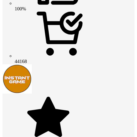
100%
44168