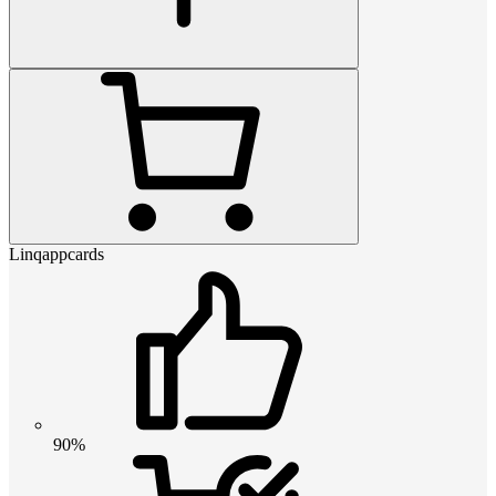
Linqappcards
90%