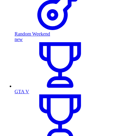
Random Weekend
new
GTA V