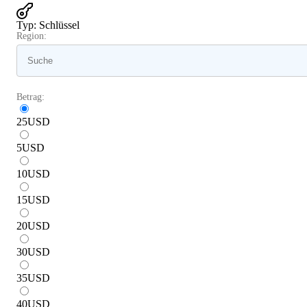
Typ
:
Schlüssel
Region:
Betrag:
25
USD
5
USD
10
USD
15
USD
20
USD
30
USD
35
USD
40
USD