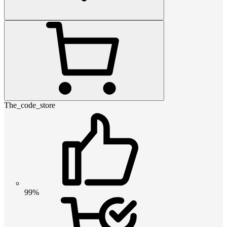
The_code_store
99%