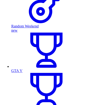
Random Weekend
new
GTA V