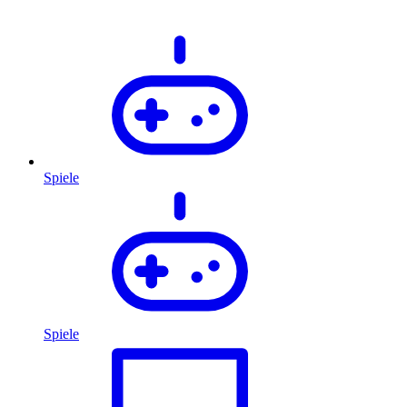
Spiele
Spiele