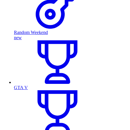
Random Weekend
new
GTA V