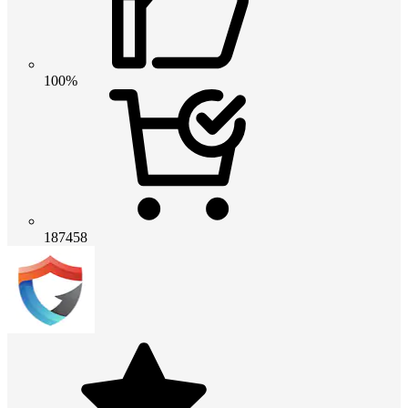
100%
187458