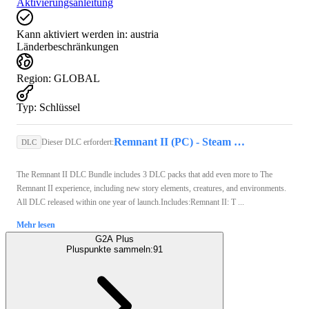
Aktivierungsanleitung
Kann aktiviert werden in:
austria
Länderbeschränkungen
Region
:
GLOBAL
Typ
:
Schlüssel
Remnant II (PC) - Steam Key - GLOBAL
Dieser DLC erfordert:
DLC
The Remnant II DLC Bundle includes 3 DLC packs that add even more to The
Remnant II experience, including new story elements, creatures, and environments.
All DLC released within one year of launch.Includes:Remnant II: T ...
Mehr lesen
G2A Plus
Pluspunkte sammeln:
91