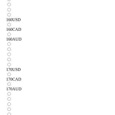
160
USD
160
CAD
160
AUD
170
USD
170
CAD
170
AUD