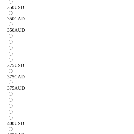
350
USD
350
CAD
350
AUD
375
USD
375
CAD
375
AUD
400
USD