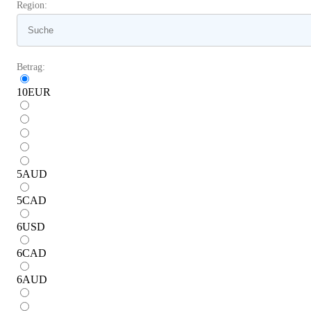
Region:
Betrag:
10
EUR
5
AUD
5
CAD
6
USD
6
CAD
6
AUD