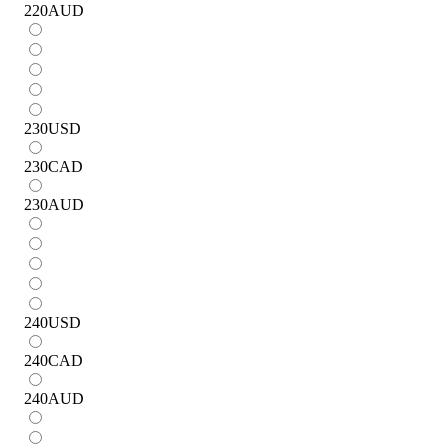
220
AUD
230
USD
230
CAD
230
AUD
240
USD
240
CAD
240
AUD