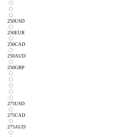
250
USD
250
EUR
250
CAD
250
AUD
250
GBP
275
USD
275
CAD
275
AUD