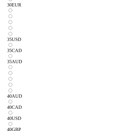
30
EUR
35
USD
35
CAD
35
AUD
40
AUD
40
CAD
40
USD
40
GBP