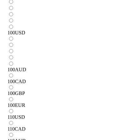
100
USD
100
AUD
100
CAD
100
GBP
100
EUR
110
USD
110
CAD