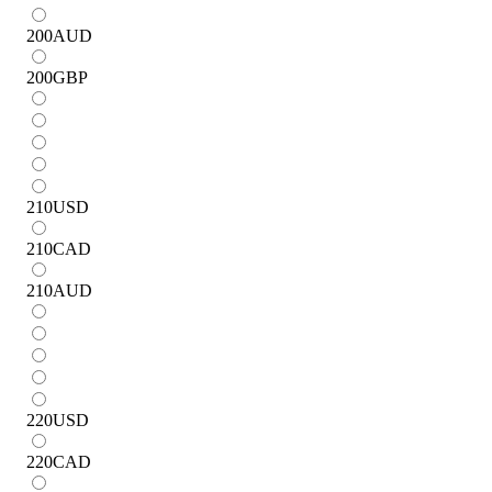
200
AUD
200
GBP
210
USD
210
CAD
210
AUD
220
USD
220
CAD