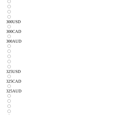
300
USD
300
CAD
300
AUD
325
USD
325
CAD
325
AUD