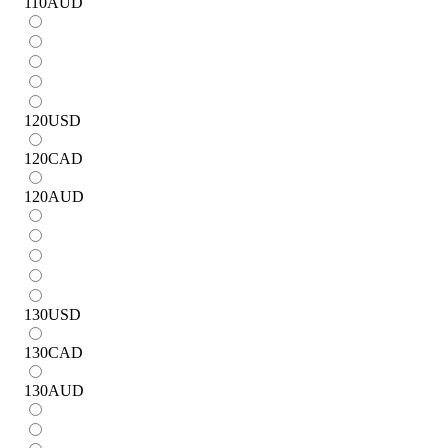
110
AUD
120
USD
120
CAD
120
AUD
130
USD
130
CAD
130
AUD