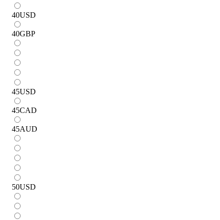
40
USD
40
GBP
45
USD
45
CAD
45
AUD
50
USD