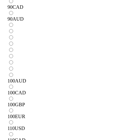
90
CAD
90
AUD
100
AUD
100
CAD
100
GBP
100
EUR
110
USD