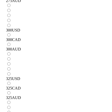
275
AUD
300
USD
300
CAD
300
AUD
325
USD
325
CAD
325
AUD