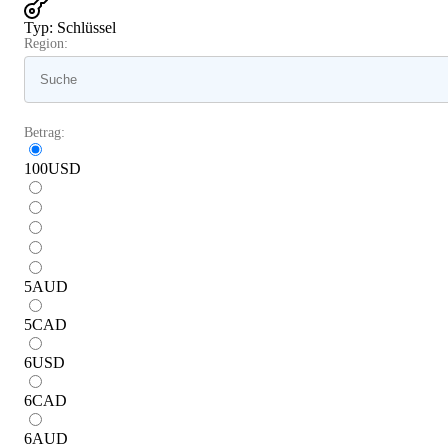
Typ
:
Schlüssel
Region:
Betrag:
100
USD
5
AUD
5
CAD
6
USD
6
CAD
6
AUD