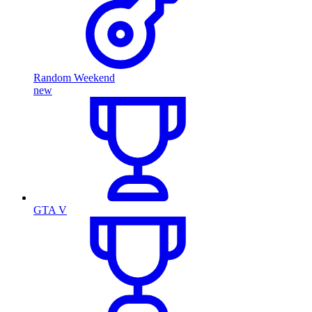
Random Weekend
new
GTA V