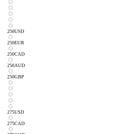
250
USD
250
EUR
250
CAD
250
AUD
250
GBP
275
USD
275
CAD