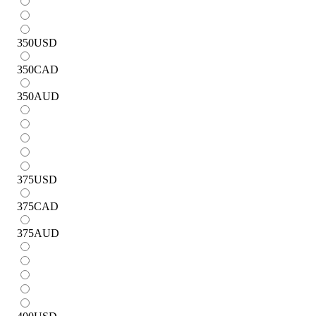
350
USD
350
CAD
350
AUD
375
USD
375
CAD
375
AUD