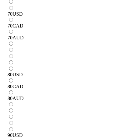
70
USD
70
CAD
70
AUD
80
USD
80
CAD
80
AUD
90
USD