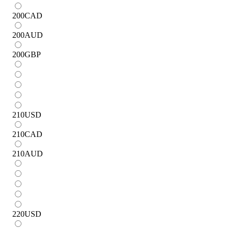
200
CAD
200
AUD
200
GBP
210
USD
210
CAD
210
AUD
220
USD