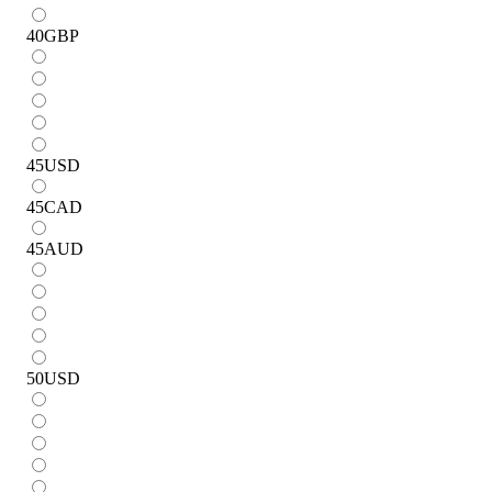
40
GBP
45
USD
45
CAD
45
AUD
50
USD