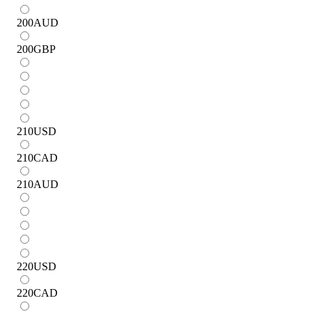
200
AUD
200
GBP
210
USD
210
CAD
210
AUD
220
USD
220
CAD