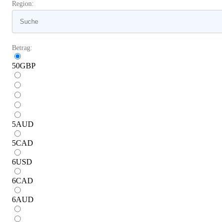
Region:
Betrag:
50
GBP
5
AUD
5
CAD
6
USD
6
CAD
6
AUD