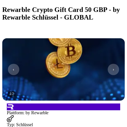
Rewarble Crypto Gift Card 50 GBP - by
Rewarble Schlüssel - GLOBAL
1
/
2
Plattform
:
by Rewarble
Typ
:
Schlüssel