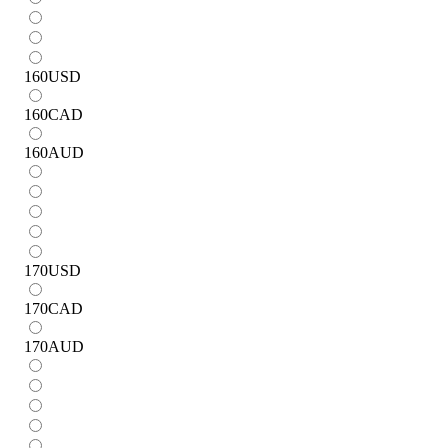
160
USD
160
CAD
160
AUD
170
USD
170
CAD
170
AUD