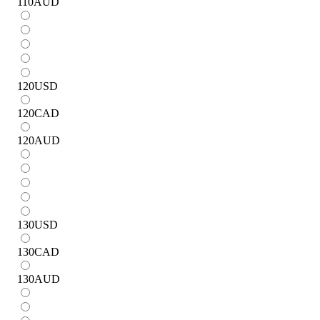
110
AUD
120
USD
120
CAD
120
AUD
130
USD
130
CAD
130
AUD