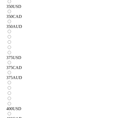
350
USD
350
CAD
350
AUD
375
USD
375
CAD
375
AUD
400
USD