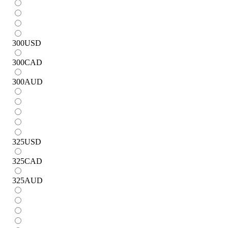
300
USD
300
CAD
300
AUD
325
USD
325
CAD
325
AUD