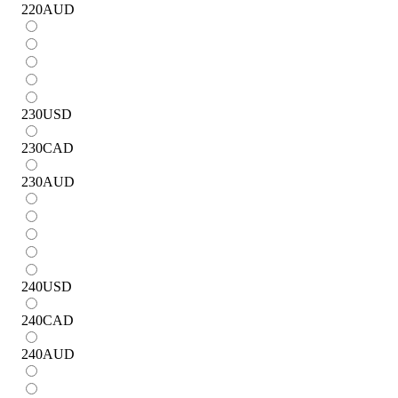
220
AUD
230
USD
230
CAD
230
AUD
240
USD
240
CAD
240
AUD