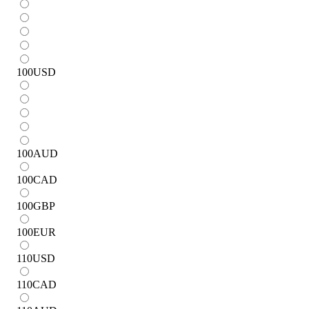
100
USD
100
AUD
100
CAD
100
GBP
100
EUR
110
USD
110
CAD