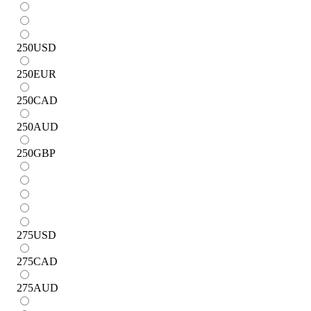
250
USD
250
EUR
250
CAD
250
AUD
250
GBP
275
USD
275
CAD
275
AUD