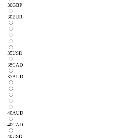
30
GBP
30
EUR
35
USD
35
CAD
35
AUD
40
AUD
40
CAD
40
USD